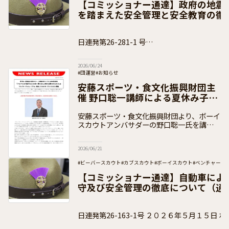
【コミッショナー通達】政府の地震
を踏まえた安全管理と安全教育の徹
知）
日連発第26-281-1 号
２０２６年６月１８日 ボーイスカウト都道府
2026/06/24
#団運営
#お知らせ
安藤スポーツ・食文化振興財団主
催 野口聡一講師による夏休み子ど
も向けセミナーのご案内
安藤スポーツ・食文化振興財団より、ボーイ
スカウトアンバサダーの野口聡一氏を講師と
して実施する子ども向け夏休みセミナーのお
知らせをいただきましたので、下記のとおり
2026/06/21
ご案内いたします。 セミナーについて
#ビーバースカウト
#カブスカウト
#ボーイスカウト
#ベンチャース
#加盟員向け
【コミッショナー通達】自動車によ
守及び安全管理の徹底について（通
日連発第26-163-1号 ２０２６年５月１５日 ボーイスカウト都道府県連
盟 県コミッショナー 各位