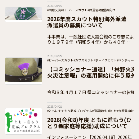
2026/05/19
#国際交流
#ローバースカウト
#団運営
#加盟員向け
2026年度スカウト特別海外派遣
派遣員の募集について
本事業は、一般社団法人霞会館のご厚志によ
り１９７９年（昭和５４年）から４０年以上
にわたり多くのスカウトが参加している派遣
です。 ２０２６年度は、令和５年度（２０
2026/04/29
２３年度）から令和７年度（２０２５年度）
#ビーバースカウト
#カブスカウト
#ボーイスカウト
#ベンチャース
#加盟員向け
【コミッショナー通達】「林野火災
火災注意報」の運用開始に伴う屋外
について（通知）
令和８年４月１７日 県コミッショナーの皆様 公益財団法人ボーイスカ
ウト日本連盟 総コミッショナー 木 村
2026/04/21
#ともにすすもう助成プログラム
#団運営
#お知らせ
#加盟員向け
2026(令和8)年度 ともに進もう(ひ
とり親家庭等応援)助成について
インフォメーション ［2026.04.18］2026年