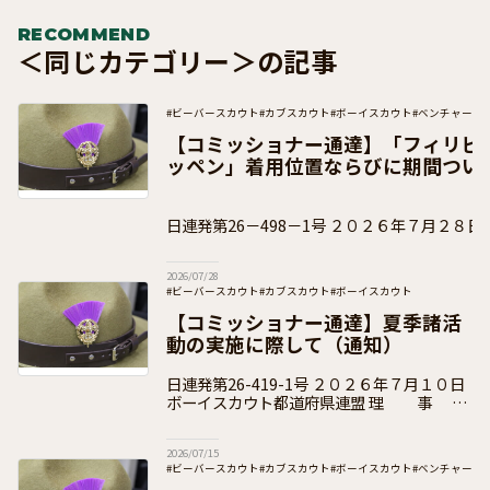
RECOMMEND
＜同じカテゴリー＞の記事
#ビーバースカウト
#カブスカウト
#ボーイスカウト
#ベンチャース
#団運営
#加盟員向け
【コミッショナー通達】「フィリピ
ッペン」着用位置ならびに期間つい
日連発第26－498－1号 ２０２６年７月２８日 ボーイスカウト都
道府県連盟 県コミッショナー 各 位 事 務
2026/07/28
#ビーバースカウト
#カブスカウト
#ボーイスカウト
#ベンチャースカウト
#ローバースカウト
#団運営
#加盟員向け
【コミッショナー通達】夏季諸活
動の実施に際して（通知）
日連発第26-419-1号 ２０２６年７月１０日
ボーイスカウト都道府県連盟 理 事
長 各 位 県コミッショナー 各 位 公益財団
法人ボーイスカウト日本連盟
2026/07/15
#ビーバースカウト
#カブスカウト
#ボーイスカウト
#ベンチャース
#団運営
#加盟員向け