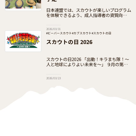
日本連盟では、スカウトが楽しいプログラム
を体験できるよう、成人指導者の資質向上の
ための各種研修を実施しています。研修は①
隊指導者向け ②団指導者向け ③指導者を養
2026/03/31
成するための訓練要員向けの3つで、それ
#ビーバースカウト
#カブスカウト
#スカウトの日
#ボーイスカウト
#ベンチャースカウト
#ローバースカウト
スカウトの日 2026
スカウトの日2026 「出動！キラまち隊！〜
人と地球によりよい未来を～」 ９月の第３
月曜日の敬老の日を「スカウトの日」と定
め、毎年実施し、今年は５２回目となりま
2026/03/23
す。 新テーマ、「出動！キ