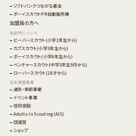
ソフトバンクつながる基金
ボーイスカウトPR自動販売機
加盟員の方へ
各部門について
ビーバースカウト
(小学1年生から)
カブスカウト
(小学3年生から)
ボーイスカウト
(小学6年生から)
ベンチャースカウト
(中学3年生9月から)
ローバースカウト
(18才から)
日本連盟事業
通年・季節事業
イベント事業
信仰奨励
Adults In Scouting(AIS)
団運営
ショップ