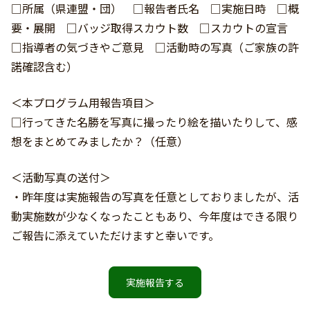
□所属（県連盟・団） □報告者氏名 □実施日時 □概
要・展開 □バッジ取得スカウト数 □スカウトの宣言
□指導者の気づきやご意見 □活動時の写真（ご家族の許
諾確認含む）
＜本プログラム用報告項目＞
□
行ってきた名勝を写真に撮ったり絵を描いたりして、感
想をまとめてみましたか？
（任意）
＜活動写真の送付＞
・昨年度は実施報告の写真を任意としておりましたが、活
動実施数が少なくなったこともあり、今年度はできる限り
ご報告に添えていただけますと幸いです。
実施報告する