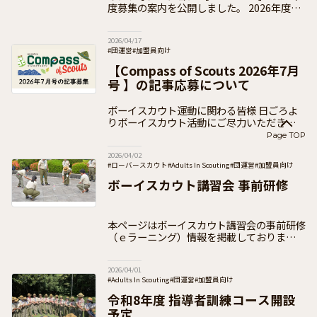
度募集の案内を公開しました。 2026年度の
受付は終了いたしました。 2026(令和8)年度
の「ともに進もう助成」の
2026/04/17
#団運営
#加盟員向け
【Compass of Scouts 2026年7月
号 】の記事応募について
ボーイスカウト運動に関わる皆様 日ごろよ
りボーイスカウト活動にご尽力いただきあり
がとうございます。 日本連盟では、次号の
Page TOP
PRパンフレット【Compass of Scouts
2026/04/02
#ローバースカウト
#Adults In Scouting
#団運営
#加盟員向け
ボーイスカウト講習会 事前研修
本ページはボーイスカウト講習会の事前研修
（ｅラーニング）情報を掲載しております
ボーイスカウト講習会は、18歳以上の方を
対象として開設し、体験を通して参加者がボ
2026/04/01
ーイスカウトの概要とスカウト教育の原理
#Adults In Scouting
#団運営
#加盟員向け
令和8年度 指導者訓練コース開設
予定