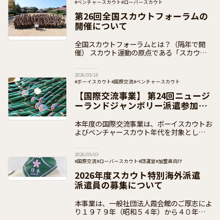
#ベンチャースカウト
#ローバースカウト
#日本連盟事業（イベント事業）
#全国スカウトフォーラム
第26回全国スカウトフォーラムの
#お知らせ
#加盟員向け
開催について
全国スカウトフォーラムとは？（隔年で開
催） スカウト運動の原点である「スカウト
たちの声に耳を傾け、その意見をスカウト運
動に反映させていくこと」を実践し、「青少
2026/05/18
年の意思決定への参画」を、より推進してい
#ボーイスカウト
#国際交流
#ベンチャースカウト
く
#日本連盟事業（イベント事業）
#加盟員向け
【国際交流事業】 第24回ニュージ
ーランドジャンボリー派遣参加者
の募集
本年度の国際交流事業は、ボーイスカウトお
よびベンチャースカウト年代を対象とした国
際キャンプ大会「第24回ニュージーランド
ジャンボリー」への派遣事業を実施いたしま
2026/05/03
す。南半球オセアニアの大自然の中で、ニュ
#国際交流
#ローバースカウト
#団運営
#加盟員向け
2026年度スカウト特別海外派遣
派遣員の募集について
本事業は、一般社団法人霞会館のご厚志によ
り１９７９年（昭和５４年）から４０年以上
にわたり多くのスカウトが参加している派遣