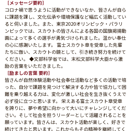
［メッセージ要約］
コロナ禍で思うように活動ができないなか、皆さんが自ら
に課題を課し、文化伝承や環境保護など幅広く活動してい
ると伺いました。また、東京2020オリンピック・パラリ
ンピックでは、スカウトの皆さんによる各国の国旗掲揚動
画によって多くの選手が勇気づけられました。温かい奉仕
の心に感謝いたします。 富士スカウト章を受章した先輩
たちに倣い、スカウトの鏡として、引き続き努力を続けて
ください。 ◆文部科学省では、末松文部科学大臣から激
励の言葉をいただきました。
［励ましの言葉 要約］
皆さんが自然体験活動や社会奉仕活動など多くの活動で培
った、自分で課題を見つけて解決する力や皆で協力して困
難を乗り越える力は、変化が激しい社会を生き抜くうえで
必ず役に立つと思います。 栄えある富士スカウト章受章
を誇りに、夢や希望に向かって大いにチャレンジしてくだ
さい。そして社会を担うリーダーとして活躍されることを
願っています。皆さんは、スカウト活動が楽しく、好きで
続けてきたと思います。これからもその精神を継続してく