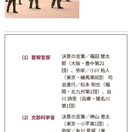
決意の言葉／福田 健太
（1）首相官邸
郎（大阪・豊中第21
団）、弥栄／小川 拓人
（東京・練馬第8団） 司
会進行／松永 知也（福
岡・北九州第1団）、谷
川 詩恩（兵庫・猪名川
第1団）
決意の言葉／神山 恵太
（2）文部科学省
（東京・小平第1団）、
弥栄／糸川 愛留（東