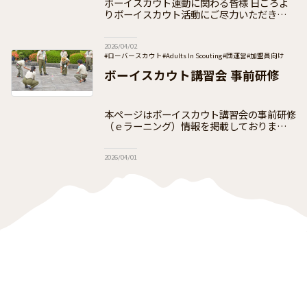
ボーイスカウト運動に関わる皆様 日ごろよ
りボーイスカウト活動にご尽力いただきあり
がとうございます。 日本連盟では、次号の
PRパンフレット【Compass of Scouts
2026/04/02
#ローバースカウト
#Adults In Scouting
#団運営
#加盟員向け
ボーイスカウト講習会 事前研修
本ページはボーイスカウト講習会の事前研修
（ｅラーニング）情報を掲載しております
ボーイスカウト講習会は、18歳以上の方を
対象として開設し、体験を通して参加者がボ
2026/04/01
ーイスカウトの概要とスカウト教育の原理