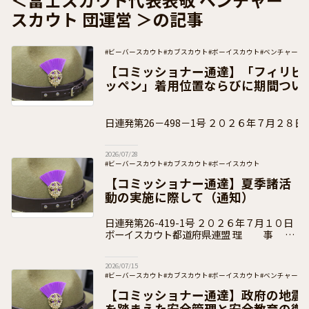
スカウト 団運営 ＞の記事
#ビーバースカウト
#カブスカウト
#ボーイスカウト
#ベンチャース
#団運営
#加盟員向け
【コミッショナー通達】「フィリピ
ッペン」着用位置ならびに期間つい
日連発第26－498－1号 ２０２６年７月２８日 ボーイスカウト都
道府県連盟 県コミッショナー 各 位 事 務
2026/07/28
#ビーバースカウト
#カブスカウト
#ボーイスカウト
#ベンチャースカウト
#ローバースカウト
#団運営
#加盟員向け
【コミッショナー通達】夏季諸活
動の実施に際して（通知）
日連発第26-419-1号 ２０２６年７月１０日
ボーイスカウト都道府県連盟 理 事
長 各 位 県コミッショナー 各 位 公益財団
法人ボーイスカウト日本連盟
2026/07/15
#ビーバースカウト
#カブスカウト
#ボーイスカウト
#ベンチャース
#団運営
#加盟員向け
【コミッショナー通達】政府の地震
を踏まえた安全管理と安全教育の徹