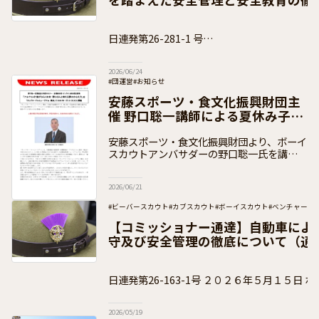
知）
日連発第26-281-1 号
２０２６年６月１８日 ボーイスカウト都道府
2026/06/24
#団運営
#お知らせ
安藤スポーツ・食文化振興財団主
催 野口聡一講師による夏休み子ど
も向けセミナーのご案内
安藤スポーツ・食文化振興財団より、ボーイ
スカウトアンバサダーの野口聡一氏を講師と
して実施する子ども向け夏休みセミナーのお
知らせをいただきましたので、下記のとおり
2026/06/21
ご案内いたします。 セミナーについて
#ビーバースカウト
#カブスカウト
#ボーイスカウト
#ベンチャース
#加盟員向け
【コミッショナー通達】自動車によ
守及び安全管理の徹底について（通
日連発第26-163-1号 ２０２６年５月１５日 ボーイスカウト都道府県連
盟 県コミッショナー 各位
2026/05/19