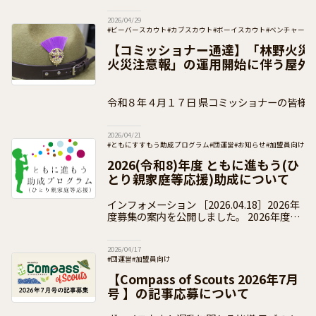
です。 ２０２６年度は、令和５年度（２０
2026/04/29
２３年度）から令和７年度（２０２５年度）
#ビーバースカウト
#カブスカウト
#ボーイスカウト
#ベンチャース
#加盟員向け
【コミッショナー通達】「林野火災
火災注意報」の運用開始に伴う屋外
について（通知）
令和８年４月１７日 県コミッショナーの皆様 公益財団法人ボーイスカ
ウト日本連盟 総コミッショナー 木 村
2026/04/21
#ともにすすもう助成プログラム
#団運営
#お知らせ
#加盟員向け
2026(令和8)年度 ともに進もう(ひ
とり親家庭等応援)助成について
インフォメーション ［2026.04.18］2026年
度募集の案内を公開しました。 2026年度の
受付は終了いたしました。 2026(令和8)年度
の「ともに進もう助成」の
2026/04/17
#団運営
#加盟員向け
【Compass of Scouts 2026年7月
号 】の記事応募について