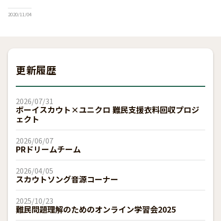
ださい。 広報・PRに関心のある全国各地の方々、デザイ
ンで活躍いただける方、映像制作・
2020/11/04
更新履歴
2026/07/31
ボーイスカウト×ユニクロ 難民支援衣料回収プロジ
ェクト
2026/06/07
PRドリームチーム
2026/04/05
スカウトソング音源コーナー
2025/10/23
難民問題理解のためのオンライン学習会2025