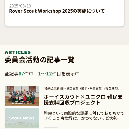
2025/08/19
Rover Scout Workshop 2025の実施について
ARTICLES
委員会活動の記事一覧
87
1〜12
全記事
件中
件目を表示中
#委員会活動
#日本連盟事業（通年・季節事業）
#加盟員向け
ボーイスカウト×ユニクロ 難民支
援衣料回収プロジェクト
難民という国際的な課題に対して私たちがで
きること 今世界は、かつてないほど大勢の
「難民」であふれています。安全な新しい場
を求めて、故郷を捨てざるを得ない人々が何