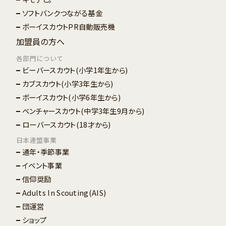
ソフトバンクつながる基金
ボーイスカウトPR自動販売機
加盟員の方へ
各部門について
ビーバースカウト
(小学1年生から)
カブスカウト
(小学3年生から)
ボーイスカウト
(小学6年生から)
ベンチャースカウト
(中学3年生9月から)
ローバースカウト
(18才から)
日本連盟事業
通年・季節事業
イベント事業
信仰奨励
Adults In Scouting(AIS)
団運営
ショップ