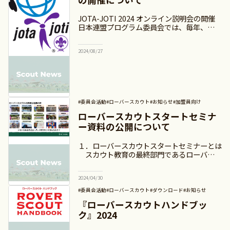
JOTA-JOTI 2024 オンライン説明会の開催
日本連盟プログラム委員会では、毎年、世界
スカウト機構が主催しているジャンボリー・
オン・ジ・エア（JOTA/ジョタ）とジャンボ
2024/08/27
リー・オン・ジ・イン
#委員会活動
#ローバースカウト
#お知らせ
#加盟員向け
ローバースカウトスタートセミナ
ー資料の公開について
１．ローバースカウトスタートセミナーとは
スカウト教育の最終部門であるローバース
カウト部門においては、自発的に社会への奉
仕をしていくことが求められています。スカ
2024/04/30
ウト運動全体に目を向けても、スカウト
#委員会活動
#ローバースカウト
#ダウンロード
#お知らせ
#加盟員向け
『ローバースカウトハンドブッ
ク』2024