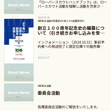
『ローバースカウトハンドブック』は、ロー
バースカウト活動を理解し活動を充実させる
ためのハンドブックです。2024年度改訂版
をPDF形式にて公開します。 この件に関す
2024/04/30
るお問い合わせ ボーイスカウト日
#委員会活動
#団運営
#お知らせ
#加盟員向け
創立１００周年記念史の編纂につ
いて（引き続きお申し込みを受け
付けます）
インフォメーション ［2024.10.31］事前予
約者への発送完了と限定在庫での販売継続に
ついてを掲載しました。NEW
［2024.07.25］刊行と発送予定についてを掲
2023/12/27
載しました。
#委員会活動
委員会活動
各種委員会活動のご報告をいたします。