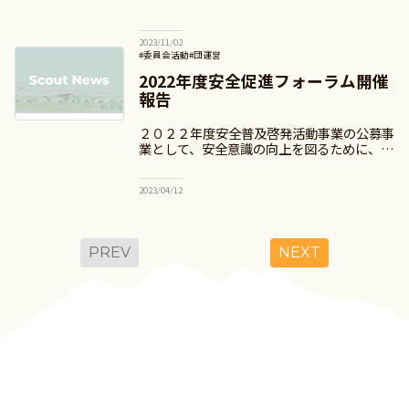
2023/11/02
#委員会活動
#団運営
2022年度安全促進フォーラム開催
報告
２０２２年度安全普及啓発活動事業の公募事
業として、安全意識の向上を図るために、
2022年度は３回の「安全促進フォーラム」
を 下記の通り開催しました。 「安全促進フ
2023/04/12
ォーラム」は、日本連盟SFH推進協議会