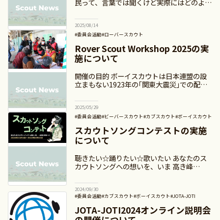
民って、言葉では聞くけど実際にはどのよう
に困っているんだろう」「日本、そして世界
中にはどれくらいいるんだろう」「ボーイス
2025/08/14
カウトの衣料回収プロジェク
#委員会活動
#ローバースカウト
#日本連盟事業（通年・季節事業）
Rover Scout Workshop 2025の実
#日本連盟事業（イベント事業）
#加盟員向け
施について
開催の目的 ボーイスカウトは日本連盟の設
立まもない1923年の｢関東大震災｣での配給
支援や国民学校運営支援はもとより、初代総
裁 後藤新平の｢自治三訣｣の言葉を読み返す
2025/05/29
までもなく、日頃から｢そなえ
#委員会活動
#ビーバースカウト
#カブスカウト
#ボーイスカウト
#ベンチャースカウト
#ローバースカウト
スカウトソングコンテストの実施
#日本連盟事業（イベント事業）
#お知らせ
#加盟員向け
について
聴きたい☆踊りたい☆歌いたい あなたのス
カウトソングへの想いを、いま 高き峰
へ！！ 日本連盟プログラム委員会では、創
立１００周年を機に新たに作ったスカウトソ
2024/09/30
ング『ボーイスカウト ～いま 高き峰
#委員会活動
#カブスカウト
#ボーイスカウト
#JOTA-JOTI
#ベンチャースカウト
#ローバースカウト
JOTA-JOTI2024オンライン説明会
#日本連盟事業（イベント事業）
#お知らせ
#加盟員向け
の開催について