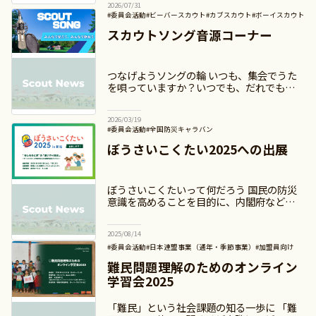
2026/07/31
千万人もいるのです。
#委員会活動
#ビーバースカウト
#カブスカウト
#ボーイスカウト
#ベンチャースカウト
#ローバースカウト
#加盟員向け
スカウトソング音源コーナー
つなげようソングの輪 いつも、集会でうた
を唄っていますか？いつでも、だれでも、ど
こでも、スカウトの歌が唄えるように…ス
カウトソングの音源を制作しました。楽しい
2026/03/19
集会になるようにぜひご活用ください！
#委員会活動
#全国防災キャラバン
#日本連盟事業（通年・季節事業）
#加盟員向け
ぼうさいこくたい2025への出展
ぼうさいこくたいって何だろう 国民の防災
意識を高めることを目的に、内閣府などが主
催する国内最大級の防災イベントである「ぼ
うさいこくたい（防災推進国民大会）」。
2025/08/14
10回目を迎える2025年は
#委員会活動
#日本連盟事業（通年・季節事業）
#加盟員向け
難民問題理解のためのオンライン
学習会2025
「難民」という社会課題の知る一歩に 「難