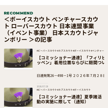
RECOMMEND
＜ボーイスカウト ベンチャースカウ
ト ローバースカウト 日本連盟事業
（イベント事業） 日本スカウトジャ
ンボリー ＞の記事
#ビーバースカウト
#カブスカウト
#ボーイスカウト
#ベンチャース
#団運営
#加盟員向け
【コミッショナー通達】「フィリピ
ッペン」着用位置ならびに期間つい
日連発第26－498－1号 ２０２６年７月２８日 ボーイスカウト都
道府県連盟 県コミッショナー 各 位 事 務
2026/07/28
#ビーバースカウト
#カブスカウト
#ボーイスカウト
#ベンチャースカウト
#ローバースカウト
#団運営
#加盟員向け
【コミッショナー通達】夏季諸活
動の実施に際して（通知）