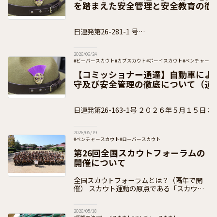
を踏まえた安全管理と安全教育の徹
知）
日連発第26-281-1 号
２０２６年６月１８日 ボーイスカウト都道府
2026/06/24
#ビーバースカウト
#カブスカウト
#ボーイスカウト
#ベンチャース
#加盟員向け
【コミッショナー通達】自動車によ
守及び安全管理の徹底について（通
日連発第26-163-1号 ２０２６年５月１５日 ボーイスカウト都道府県連
盟 県コミッショナー 各位
2026/05/19
#ベンチャースカウト
#ローバースカウト
#日本連盟事業（イベント事業）
#全国スカウトフォーラム
第26回全国スカウトフォーラムの
#お知らせ
#加盟員向け
開催について
全国スカウトフォーラムとは？（隔年で開
催） スカウト運動の原点である「スカウト
たちの声に耳を傾け、その意見をスカウト運
動に反映させていくこと」を実践し、「青少
2026/05/18
年の意思決定への参画」を、より推進してい