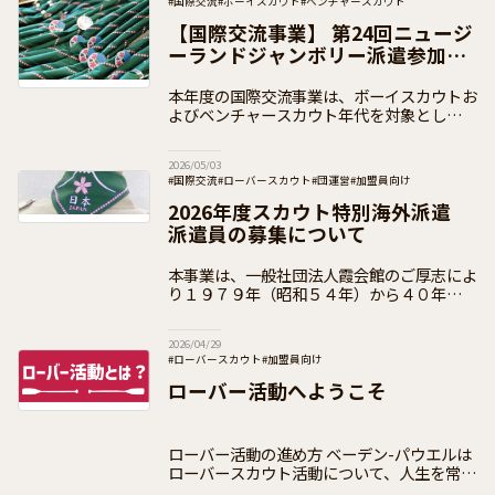
#国際交流
#ボーイスカウト
#ベンチャースカウト
く
#日本連盟事業（イベント事業）
#加盟員向け
【国際交流事業】 第24回ニュージ
ーランドジャンボリー派遣参加者
の募集
本年度の国際交流事業は、ボーイスカウトお
よびベンチャースカウト年代を対象とした国
際キャンプ大会「第24回ニュージーランド
ジャンボリー」への派遣事業を実施いたしま
2026/05/03
す。南半球オセアニアの大自然の中で、ニュ
#国際交流
#ローバースカウト
#団運営
#加盟員向け
2026年度スカウト特別海外派遣
派遣員の募集について
本事業は、一般社団法人霞会館のご厚志によ
り１９７９年（昭和５４年）から４０年以上
にわたり多くのスカウトが参加している派遣
です。 ２０２６年度は、令和５年度（２０
2026/04/29
２３年度）から令和７年度（２０２５年度）
#ローバースカウト
#加盟員向け
ローバー活動へようこそ
ローバー活動の進め方 ベーデン-パウエルは
ローバースカウト活動について、人生を常に
前方に目を光らせ前へ進む“カヌー”による航