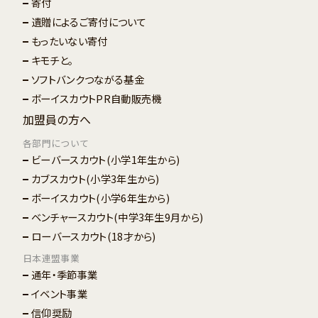
寄付
遺贈によるご寄付について
もったいない寄付
キモチと。
ソフトバンクつながる基金
ボーイスカウトPR自動販売機
加盟員の方へ
各部門について
ビーバースカウト
(小学1年生から)
カブスカウト
(小学3年生から)
ボーイスカウト
(小学6年生から)
ベンチャースカウト
(中学3年生9月から)
ローバースカウト
(18才から)
日本連盟事業
通年・季節事業
イベント事業
信仰奨励