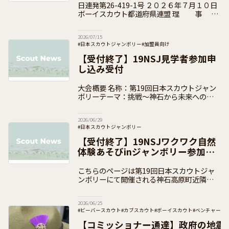
日連発第26-419-1号 ２０２６年７月１０日
ボーイスカウト都道府県連盟 理 事
長 各 位 県コミッショナー 各 位 公益財団
法人ボーイスカウト日本連盟
2026/07/15
#日本スカウトジャンボリー
#加盟員向け
【受付終了】19NSJ見学者参加申
し込み受付
大会概要 名称：第19回日本スカウトジャン
ボリーテーマ：挑戦～神石から未来への一歩
～開催期間：2026年（令和8年）8月4日
（火）～10日（月）開催場所：広島県 神石
2026/06/29
高原町（神石高原ティアガルテ
#日本スカウトジャンボリー
【受付終了】19NSJワクワク自然
体験あそびinジャンボリー参加申
込
こちらのページは第19回日本スカウトジャ
ンボリーにて開催される神石高原町近隣の自
治体にお住まいの小中学生を対象として開催
されるワクワク自然体験あそびinジャンボリ
2026/06/25
ーについてのお申込ページです。
#ビーバースカウト
#カブスカウト
#ボーイスカウト
#ベンチャース
#団運営
#加盟員向け
【コミッショナー通達】政府の地震