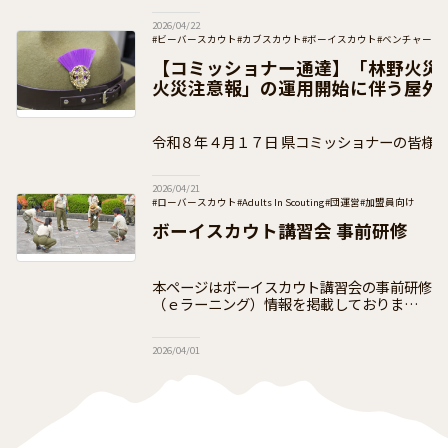
海に例え、「自分のカヌーは自分で漕げ」と
2026/04/22
いう表現を引用して、困難を乗り
#ビーバースカウト
#カブスカウト
#ボーイスカウト
#ベンチャース
#加盟員向け
【コミッショナー通達】「林野火災
火災注意報」の運用開始に伴う屋外
について（通知）
令和８年４月１７日 県コミッショナーの皆様 公益財団法人ボーイスカ
ウト日本連盟 総コミッショナー 木 村
2026/04/21
#ローバースカウト
#Adults In Scouting
#団運営
#加盟員向け
ボーイスカウト講習会 事前研修
本ページはボーイスカウト講習会の事前研修
（ｅラーニング）情報を掲載しております
ボーイスカウト講習会は、18歳以上の方を
対象として開設し、体験を通して参加者がボ
2026/04/01
ーイスカウトの概要とスカウト教育の原理