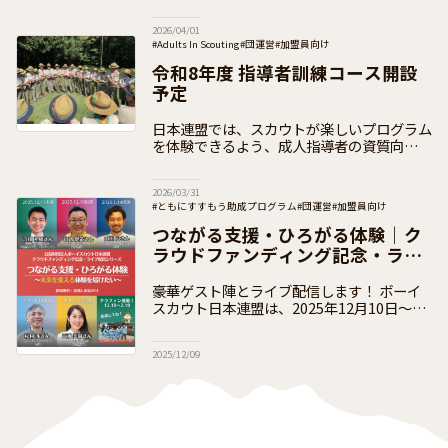
ボーイスカウト講習会は、18歳以上の方を
対象として開設し、体験を通して参加者がボ
2026/04/01
ーイスカウトの概要とスカウト教育の原理
#Adults In Scouting
#団運営
#加盟員向け
令和8年度 指導者訓練コース開設
予定
日本連盟では、スカウトが楽しいプログラム
を体験できるよう、成人指導者の資質向上の
ための各種研修を実施しています。研修は①
隊指導者向け ②団指導者向け ③指導者を養
2026/03/31
成するための訓練要員向けの3つで、それ
#ともにすすもう助成プログラム
#団運営
#加盟員向け
つながる支援・ひろがる体験｜ク
ラウドファンディング記念・ライ
ブ配信
豪華ゲスト陣とライブ配信します！ ボーイ
スカウト日本連盟は、2025年12月10日〜
2026年2月10日のクラウドファンディング期
間にあわせて、子どもの体験保障の最前線で
2025/12/09
活動する専門家をお招きし