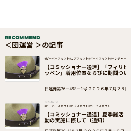
RECOMMEND
＜団運営 ＞の記事
#ビーバースカウト
#カブスカウト
#ボーイスカウト
#ベンチャース
#団運営
#加盟員向け
【コミッショナー通達】「フィリピ
ッペン」着用位置ならびに期間つい
日連発第26－498－1号 ２０２６年７月２８日 ボーイスカウト都
道府県連盟 県コミッショナー 各 位 事 務
2026/07/28
#ビーバースカウト
#カブスカウト
#ボーイスカウト
#ベンチャースカウト
#ローバースカウト
#団運営
#加盟員向け
【コミッショナー通達】夏季諸活
動の実施に際して（通知）
日連発第26-419-1号 ２０２６年７月１０日