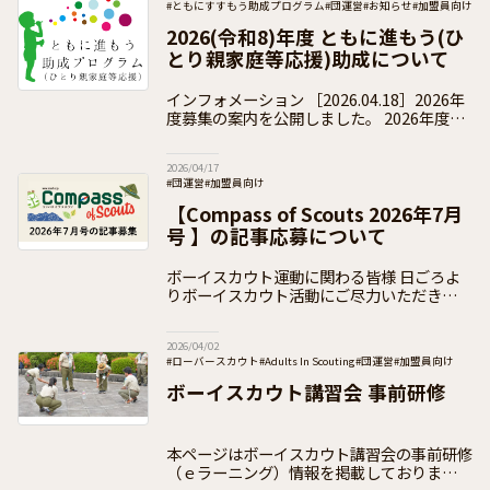
#ともにすすもう助成プログラム
#団運営
#お知らせ
#加盟員向け
2026(令和8)年度 ともに進もう(ひ
とり親家庭等応援)助成について
インフォメーション ［2026.04.18］2026年
度募集の案内を公開しました。 2026年度の
受付は終了いたしました。 2026(令和8)年度
の「ともに進もう助成」の
2026/04/17
#団運営
#加盟員向け
【Compass of Scouts 2026年7月
号 】の記事応募について
ボーイスカウト運動に関わる皆様 日ごろよ
りボーイスカウト活動にご尽力いただきあり
がとうございます。 日本連盟では、次号の
PRパンフレット【Compass of Scouts
2026/04/02
#ローバースカウト
#Adults In Scouting
#団運営
#加盟員向け
ボーイスカウト講習会 事前研修
本ページはボーイスカウト講習会の事前研修
（ｅラーニング）情報を掲載しております