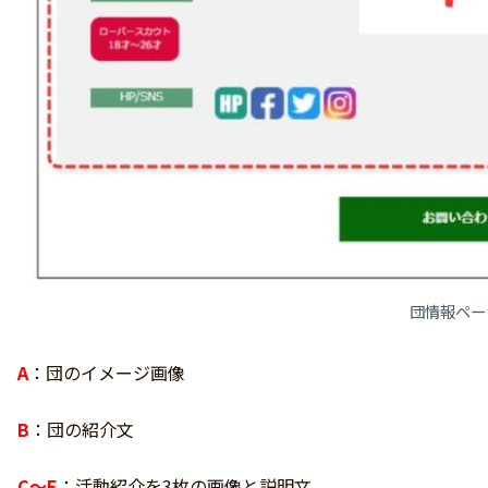
団情報ペー
A
：団のイメージ画像
B
：団の紹介文
C～E
：活動紹介を3枚の画像と説明文