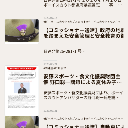
ボーイスカウト都道府県連盟 理 事
長 各 位 県コミッショナー 各 位 公益財団
法人ボーイスカウト日本連盟
2026/07/15
#ビーバースカウト
#カブスカウト
#ボーイスカウト
#ベンチャース
#団運営
#加盟員向け
【コミッショナー通達】政府の地震
を踏まえた安全管理と安全教育の徹
知）
日連発第26-281-1 号
２０２６年６月１８日 ボーイスカウト都道府
2026/06/24
#団運営
#お知らせ
安藤スポーツ・食文化振興財団主
催 野口聡一講師による夏休み子ど
も向けセミナーのご案内
安藤スポーツ・食文化振興財団より、ボーイ
スカウトアンバサダーの野口聡一氏を講師と
して実施する子ども向け夏休みセミナーのお
知らせをいただきましたので、下記のとおり
2026/06/21
ご案内いたします。 セミナーについて
#ビーバースカウト
#カブスカウト
#ボーイスカウト
#ベンチャース
#加盟員向け
【コミッショナー通達】自動車によ