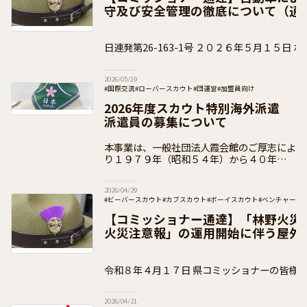
守及び安全管理の徹底について（通
日連発第26-163-1号 ２０２６年５月１５日 ボーイスカウト都道府県連
盟 県コミッショナー 各位
2026/05/19
#国際交流
#ローバースカウト
#団運営
#加盟員向け
2026年度スカウト特別海外派遣
派遣員の募集について
本事業は、一般社団法人霞会館のご厚志によ
り１９７９年（昭和５４年）から４０年以上
にわたり多くのスカウトが参加している派遣
です。 ２０２６年度は、令和５年度（２０
2026/04/29
２３年度）から令和７年度（２０２５年度）
#ビーバースカウト
#カブスカウト
#ボーイスカウト
#ベンチャース
#加盟員向け
【コミッショナー通達】「林野火災
火災注意報」の運用開始に伴う屋外
について（通知）
令和８年４月１７日 県コミッショナーの皆様 公益財団法人ボーイスカ
ウト日本連盟 総コミッショナー 木 村
2026/04/21