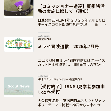
#ベンチャースカウト
#ローバースカウト
#団運営
#加盟員向け
【コミッショナー通達】夏季諸活
動の実施に際して（通知）
日連発第26-419-1号 ２０２６年７月１０日
ボーイスカウト都道府県連盟 理 事
長 各 位 県コミッショナー 各 位 公益財団
法人ボーイスカウト日本連盟
2026/07/15
#加盟員向け
ミライ冒険通信 2026年7月号
2026.07.04 ■ミライ冒険通信とは ボーイス
カウト日本連盟では、加盟員向けのマンスリ
ーレター「ミライ冒険通信」を公式ホームペ
ージ上で毎月発行し、全国の活動や日本連盟
2026/07/04
事業の最
#日本スカウトジャンボリー
#加盟員向け
【受付終了】19NSJ見学者参加申
し込み受付
大会概要 名称：第19回日本スカウトジャン
ボリーテーマ：挑戦～神石から未来への一歩
～開催期間：2026年（令和8年）8月4日