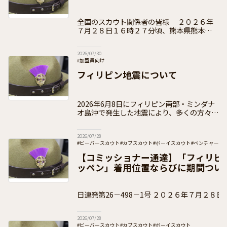
全国のスカウト関係者の皆様 ２０２６年
７月２８日１６時２７分頃、熊本県熊本地方
を中心とする大規模な地震が発生しました。
被災された皆様、避難生活を余儀なくされて
2026/07/30
いる皆様に心よりお見舞いを申し
#加盟員向け
フィリピン地震について
2026年6月8日にフィリピン南部・ミンダナ
オ島沖で発生した地震により、多くの方々が
被害を受けられました。被災された皆様に心
よりお見舞い申し上げます。日本のスカウト
2026/07/28
はこれまで、フィリピン各地のスカウト
#ビーバースカウト
#カブスカウト
#ボーイスカウト
#ベンチャース
#団運営
#加盟員向け
【コミッショナー通達】「フィリピ
ッペン」着用位置ならびに期間つい
日連発第26－498－1号 ２０２６年７月２８日 ボーイスカウト都
道府県連盟 県コミッショナー 各 位 事 務
2026/07/28
#ビーバースカウト
#カブスカウト
#ボーイスカウト