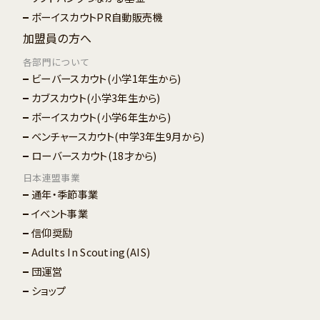
ボーイスカウトPR自動販売機
加盟員の方へ
各部門について
ビーバースカウト
(小学1年生から)
カブスカウト
(小学3年生から)
ボーイスカウト
(小学6年生から)
ベンチャースカウト
(中学3年生9月から)
ローバースカウト
(18才から)
日本連盟事業
通年・季節事業
イベント事業
信仰奨励
Adults In Scouting(AIS)
団運営
ショップ