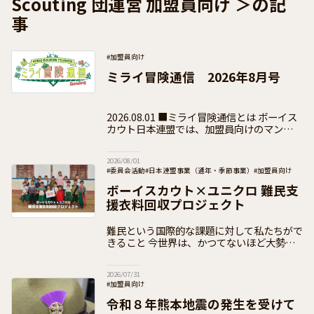
Scouting 団運営 加盟員向け ＞の記
事
#加盟員向け
ミライ冒険通信 2026年8月号
2026.08.01 ■ミライ冒険通信とは ボーイス
カウト日本連盟では、加盟員向けのマンスリ
ーレター「ミライ冒険通信」を公式ホームペ
ージ上で毎月発行し、全国の活動や日本連盟
2026/08/01
事業の最
#委員会活動
#日本連盟事業（通年・季節事業）
#加盟員向け
ボーイスカウト×ユニクロ 難民支
援衣料回収プロジェクト
難民という国際的な課題に対して私たちがで
きること 今世界は、かつてないほど大勢の
「難民」であふれています。安全な新しい場
を求めて、故郷を捨てざるを得ない人々が何
2026/07/31
千万人もいるのです。
#加盟員向け
令和８年熊本地震の発生を受けて