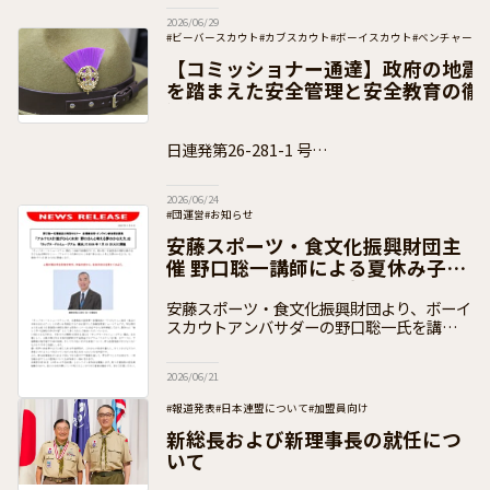
（火）～10日（月）開催場所：広島県 神石
2026/06/29
高原町（神石高原ティアガルテ
#ビーバースカウト
#カブスカウト
#ボーイスカウト
#ベンチャース
#団運営
#加盟員向け
【コミッショナー通達】政府の地震
を踏まえた安全管理と安全教育の徹
知）
日連発第26-281-1 号
２０２６年６月１８日 ボーイスカウト都道府
2026/06/24
#団運営
#お知らせ
安藤スポーツ・食文化振興財団主
催 野口聡一講師による夏休み子ど
も向けセミナーのご案内
安藤スポーツ・食文化振興財団より、ボーイ
スカウトアンバサダーの野口聡一氏を講師と
して実施する子ども向け夏休みセミナーのお
知らせをいただきましたので、下記のとおり
2026/06/21
ご案内いたします。 セミナーについて
#報道発表
#日本連盟について
#加盟員向け
新総長および新理事長の就任につ
いて