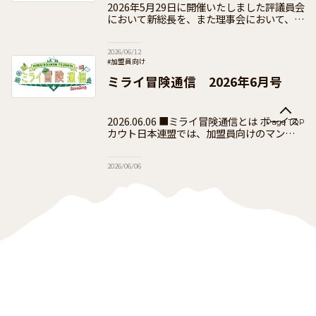
2026年5月29日に開催いたしました評議員会
において新総長を、また理事会において、新
理事長の選任を決議いたしましたので、下記
のとおりお知らせいたします。両氏は、
2026/06/12
2026年5月29日付で就任いたしまし
#加盟員向け
ミライ冒険通信 2026年6月号
2026.06.06 ■ミライ冒険通信とは ボーイス
Page TOP
カウト日本連盟では、加盟員向けのマンスリ
ーレター「ミライ冒険通信」を公式ホームペ
ージ上で毎月発行し、全国の活動や日本連盟
2026/06/06
事業の最