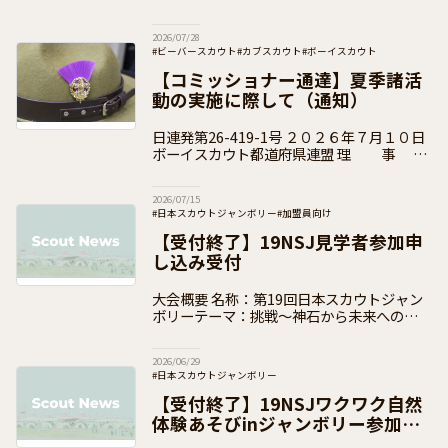
道府県連盟 県コミッショナー 各 位 事 務
2026/07/28
#ビーバースカウト
#カブスカウト
#ボーイスカウト
#ベンチャースカウト
#ローバースカウト
#団運営
#加盟員向け
【コミッショナー通達】夏季諸活
動の実施に際して（通知）
日連発第26-419-1号 ２０２６年７月１０日
ボーイスカウト都道府県連盟 理 事
長 各 位 県コミッショナー 各 位 公益財団
法人ボーイスカウト日本連盟
2026/07/15
#日本スカウトジャンボリー
#加盟員向け
【受付終了】19NSJ見学者参加申
し込み受付
大会概要 名称：第19回日本スカウトジャン
ボリーテーマ：挑戦～神石から未来への一歩
～開催期間：2026年（令和8年）8月4日
（火）～10日（月）開催場所：広島県 神石
2026/06/29
高原町（神石高原ティアガルテ
#日本スカウトジャンボリー
【受付終了】19NSJワクワク自然
体験あそびinジャンボリー参加申
込