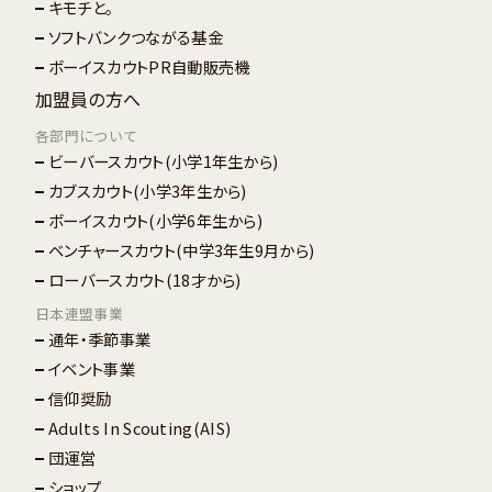
キモチと。
ソフトバンクつながる基金
ボーイスカウトPR自動販売機
加盟員の方へ
各部門について
ビーバースカウト
(小学1年生から)
カブスカウト
(小学3年生から)
ボーイスカウト
(小学6年生から)
ベンチャースカウト
(中学3年生9月から)
ローバースカウト
(18才から)
日本連盟事業
通年・季節事業
イベント事業
信仰奨励
Adults In Scouting(AIS)
団運営
ショップ