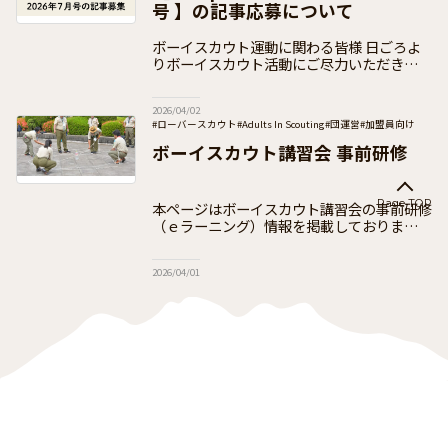
号 】の記事応募について
ボーイスカウト運動に関わる皆様 日ごろよ
りボーイスカウト活動にご尽力いただきあり
がとうございます。 日本連盟では、次号の
PRパンフレット【Compass of Scouts
2026/04/02
#ローバースカウト
#Adults In Scouting
#団運営
#加盟員向け
ボーイスカウト講習会 事前研修
Page TOP
本ページはボーイスカウト講習会の事前研修
（ｅラーニング）情報を掲載しております
ボーイスカウト講習会は、18歳以上の方を
対象として開設し、体験を通して参加者がボ
2026/04/01
ーイスカウトの概要とスカウト教育の原理