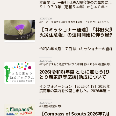
本事業は、一般社団法人霞会館のご厚志によ
り１９７９年（昭和５４年）から４０年以上
にわたり多くのスカウトが参加している派遣
です。 ２０２６年度は、令和５年度（２０
2026/04/29
２３年度）から令和７年度（２０２５年度）
#ビーバースカウト
#カブスカウト
#ボーイスカウト
#ベンチャース
#加盟員向け
【コミッショナー通達】「林野火災
火災注意報」の運用開始に伴う屋外
について（通知）
令和８年４月１７日 県コミッショナーの皆様 公益財団法人ボーイスカ
ウト日本連盟 総コミッショナー 木 村
2026/04/21
#ともにすすもう助成プログラム
#団運営
#お知らせ
#加盟員向け
2026(令和8)年度 ともに進もう(ひ
とり親家庭等応援)助成について
インフォメーション ［2026.04.18］2026年
度募集の案内を公開しました。 2026年度の
受付は終了いたしました。 2026(令和8)年度
の「ともに進もう助成」の
2026/04/17
#団運営
#加盟員向け
【Compass of Scouts 2026年7月