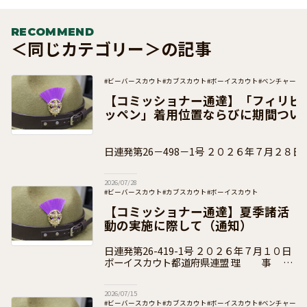
RECOMMEND
＜同じカテゴリー＞の記事
#ビーバースカウト
#カブスカウト
#ボーイスカウト
#ベンチャース
#団運営
#加盟員向け
【コミッショナー通達】「フィリピ
ッペン」着用位置ならびに期間つい
日連発第26－498－1号 ２０２６年７月２８日 ボーイスカウト都
道府県連盟 県コミッショナー 各 位 事 務
2026/07/28
#ビーバースカウト
#カブスカウト
#ボーイスカウト
#ベンチャースカウト
#ローバースカウト
#団運営
#加盟員向け
【コミッショナー通達】夏季諸活
動の実施に際して（通知）
日連発第26-419-1号 ２０２６年７月１０日
ボーイスカウト都道府県連盟 理 事
長 各 位 県コミッショナー 各 位 公益財団
法人ボーイスカウト日本連盟
2026/07/15
#ビーバースカウト
#カブスカウト
#ボーイスカウト
#ベンチャース