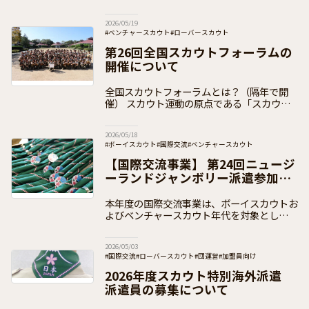
盟 県コミッショナー 各位
2026/05/19
#ベンチャースカウト
#ローバースカウト
#日本連盟事業（イベント事業）
#全国スカウトフォーラム
第26回全国スカウトフォーラムの
#お知らせ
#加盟員向け
開催について
全国スカウトフォーラムとは？（隔年で開
催） スカウト運動の原点である「スカウト
たちの声に耳を傾け、その意見をスカウト運
動に反映させていくこと」を実践し、「青少
2026/05/18
年の意思決定への参画」を、より推進してい
#ボーイスカウト
#国際交流
#ベンチャースカウト
く
#日本連盟事業（イベント事業）
#加盟員向け
【国際交流事業】 第24回ニュージ
ーランドジャンボリー派遣参加者
の募集
本年度の国際交流事業は、ボーイスカウトお
よびベンチャースカウト年代を対象とした国
際キャンプ大会「第24回ニュージーランド
ジャンボリー」への派遣事業を実施いたしま
2026/05/03
す。南半球オセアニアの大自然の中で、ニュ
#国際交流
#ローバースカウト
#団運営
#加盟員向け
2026年度スカウト特別海外派遣
派遣員の募集について