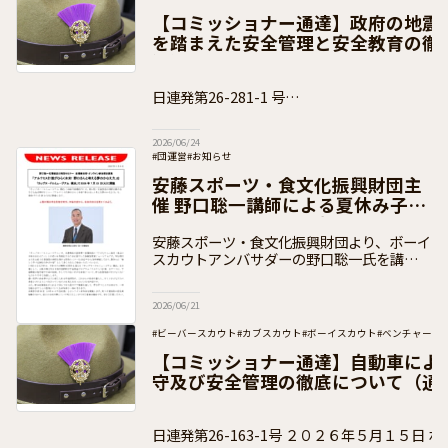
#団運営
#加盟員向け
【コミッショナー通達】政府の地震
を踏まえた安全管理と安全教育の徹
知）
日連発第26-281-1 号
２０２６年６月１８日 ボーイスカウト都道府
2026/06/24
#団運営
#お知らせ
安藤スポーツ・食文化振興財団主
催 野口聡一講師による夏休み子ど
も向けセミナーのご案内
安藤スポーツ・食文化振興財団より、ボーイ
スカウトアンバサダーの野口聡一氏を講師と
して実施する子ども向け夏休みセミナーのお
知らせをいただきましたので、下記のとおり
2026/06/21
ご案内いたします。 セミナーについて
#ビーバースカウト
#カブスカウト
#ボーイスカウト
#ベンチャース
#加盟員向け
【コミッショナー通達】自動車によ
守及び安全管理の徹底について（通
日連発第26-163-1号 ２０２６年５月１５日 ボーイスカウト都道府県連