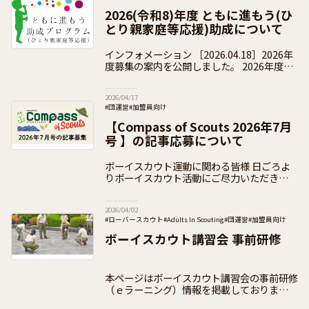
2026(令和8)年度 ともに進もう(ひ
とり親家庭等応援)助成について
インフォメーション ［2026.04.18］2026年
度募集の案内を公開しました。 2026年度の
受付は終了いたしました。 2026(令和8)年度
の「ともに進もう助成」の
2026/04/17
#団運営
#加盟員向け
【Compass of Scouts 2026年7月
号 】の記事応募について
ボーイスカウト運動に関わる皆様 日ごろよ
りボーイスカウト活動にご尽力いただきあり
がとうございます。 日本連盟では、次号の
PRパンフレット【Compass of Scouts
2026/04/02
#ローバースカウト
#Adults In Scouting
#団運営
#加盟員向け
ボーイスカウト講習会 事前研修
本ページはボーイスカウト講習会の事前研修
（ｅラーニング）情報を掲載しております
ボーイスカウト講習会は、18歳以上の方を