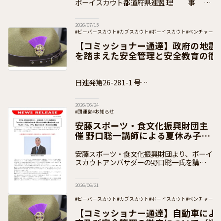
ボーイスカウト都道府県連盟 理 事
長 各 位 県コミッショナー 各 位 公益財団
法人ボーイスカウト日本連盟
2026/07/15
#ビーバースカウト
#カブスカウト
#ボーイスカウト
#ベンチャース
#団運営
#加盟員向け
【コミッショナー通達】政府の地震
を踏まえた安全管理と安全教育の徹
知）
日連発第26-281-1 号
２０２６年６月１８日 ボーイスカウト都道府
2026/06/24
#団運営
#お知らせ
安藤スポーツ・食文化振興財団主
催 野口聡一講師による夏休み子ど
も向けセミナーのご案内
安藤スポーツ・食文化振興財団より、ボーイ
スカウトアンバサダーの野口聡一氏を講師と
して実施する子ども向け夏休みセミナーのお
知らせをいただきましたので、下記のとおり
2026/06/21
ご案内いたします。 セミナーについて
#ビーバースカウト
#カブスカウト
#ボーイスカウト
#ベンチャース
#加盟員向け
【コミッショナー通達】自動車によ