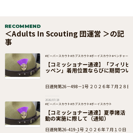
RECOMMEND
＜Adults In Scouting 団運営 ＞の記
事
#ビーバースカウト
#カブスカウト
#ボーイスカウト
#ベンチャース
#団運営
#加盟員向け
【コミッショナー通達】「フィリピ
ッペン」着用位置ならびに期間つい
日連発第26－498－1号 ２０２６年７月２８日 ボーイスカウト都
道府県連盟 県コミッショナー 各 位 事 務
2026/07/28
#ビーバースカウト
#カブスカウト
#ボーイスカウト
#ベンチャースカウト
#ローバースカウト
#団運営
#加盟員向け
【コミッショナー通達】夏季諸活
動の実施に際して（通知）
日連発第26-419-1号 ２０２６年７月１０日