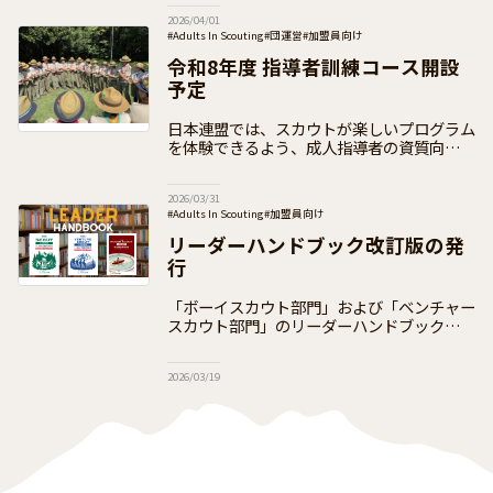
対象として開設し、体験を通して参加者がボ
2026/04/01
ーイスカウトの概要とスカウト教育の原理
#Adults In Scouting
#団運営
#加盟員向け
令和8年度 指導者訓練コース開設
予定
日本連盟では、スカウトが楽しいプログラム
を体験できるよう、成人指導者の資質向上の
ための各種研修を実施しています。研修は①
隊指導者向け ②団指導者向け ③指導者を養
2026/03/31
成するための訓練要員向けの3つで、それ
#Adults In Scouting
#加盟員向け
リーダーハンドブック改訂版の発
行
「ボーイスカウト部門」および「ベンチャー
スカウト部門」のリーダーハンドブックにつ
きまして、Adults In Scouting(AIS)委員会
およびタスクチームにおいて過年度から内容
2026/03/19
の見直しを行ってお