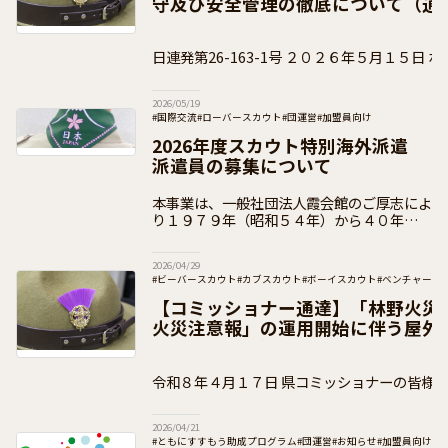
守及び安全管理の徹底について（通
日連発第26-163-1号 ２０２６年５月１５日 ボーイスカウト都道府県連
盟 県コミッショナー 各位
2026/05/19
#国際交流
#ローバースカウト
#団運営
#加盟員向け
2026年度スカウト特別海外派遣
派遣員の募集について
本事業は、一般社団法人霞会館のご厚志によ
り１９７９年（昭和５４年）から４０年以上
にわたり多くのスカウトが参加している派遣
です。 ２０２６年度は、令和５年度（２０
2026/04/29
２３年度）から令和７年度（２０２５年度）
#ビーバースカウト
#カブスカウト
#ボーイスカウト
#ベンチャース
#加盟員向け
【コミッショナー通達】「林野火災
火災注意報」の運用開始に伴う屋外
について（通知）
令和８年４月１７日 県コミッショナーの皆様 公益財団法人ボーイスカ
ウト日本連盟 総コミッショナー 木 村
2026/04/21
#ともにすすもう助成プログラム
#団運営
#お知らせ
#加盟員向け