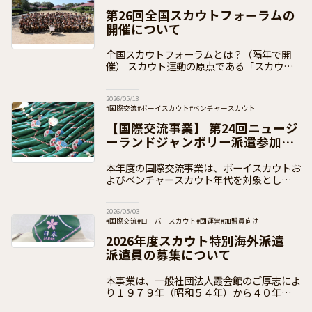
#日本連盟事業（イベント事業）
#全国スカウトフォーラム
第26回全国スカウトフォーラムの
#お知らせ
#加盟員向け
開催について
全国スカウトフォーラムとは？（隔年で開
催） スカウト運動の原点である「スカウト
たちの声に耳を傾け、その意見をスカウト運
動に反映させていくこと」を実践し、「青少
2026/05/18
年の意思決定への参画」を、より推進してい
#国際交流
#ボーイスカウト
#ベンチャースカウト
く
#日本連盟事業（イベント事業）
#加盟員向け
【国際交流事業】 第24回ニュージ
ーランドジャンボリー派遣参加者
の募集
本年度の国際交流事業は、ボーイスカウトお
よびベンチャースカウト年代を対象とした国
際キャンプ大会「第24回ニュージーランド
ジャンボリー」への派遣事業を実施いたしま
2026/05/03
す。南半球オセアニアの大自然の中で、ニュ
#国際交流
#ローバースカウト
#団運営
#加盟員向け
2026年度スカウト特別海外派遣
派遣員の募集について
本事業は、一般社団法人霞会館のご厚志によ
り１９７９年（昭和５４年）から４０年以上
にわたり多くのスカウトが参加している派遣