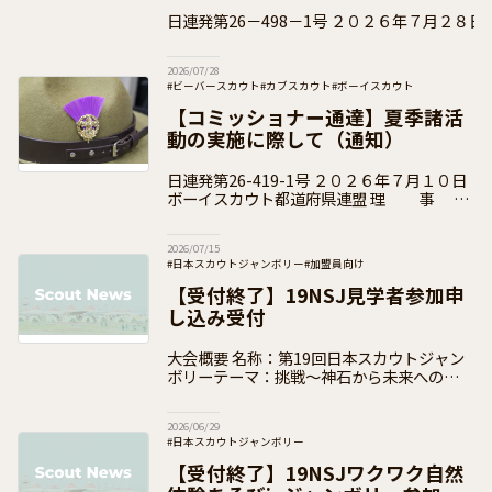
日連発第26－498－1号 ２０２６年７月２８日 ボーイスカウト都
道府県連盟 県コミッショナー 各 位 事 務
2026/07/28
#ビーバースカウト
#カブスカウト
#ボーイスカウト
#ベンチャースカウト
#ローバースカウト
#団運営
#加盟員向け
【コミッショナー通達】夏季諸活
動の実施に際して（通知）
日連発第26-419-1号 ２０２６年７月１０日
ボーイスカウト都道府県連盟 理 事
長 各 位 県コミッショナー 各 位 公益財団
法人ボーイスカウト日本連盟
2026/07/15
#日本スカウトジャンボリー
#加盟員向け
【受付終了】19NSJ見学者参加申
し込み受付
大会概要 名称：第19回日本スカウトジャン
ボリーテーマ：挑戦～神石から未来への一歩
～開催期間：2026年（令和8年）8月4日
（火）～10日（月）開催場所：広島県 神石
2026/06/29
高原町（神石高原ティアガルテ
#日本スカウトジャンボリー
【受付終了】19NSJワクワク自然