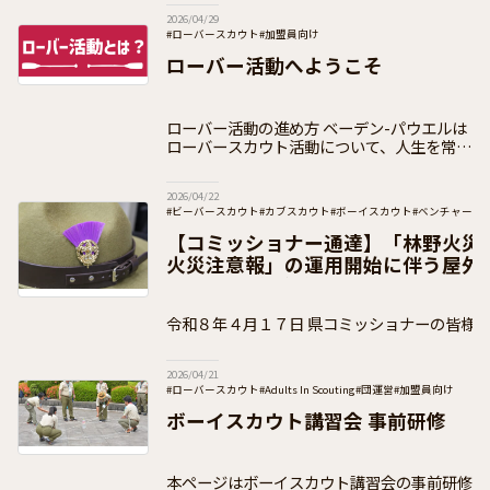
です。 ２０２６年度は、令和５年度（２０
2026/04/29
２３年度）から令和７年度（２０２５年度）
#ローバースカウト
#加盟員向け
ローバー活動へようこそ
ローバー活動の進め方 ベーデン-パウエルは
ローバースカウト活動について、人生を常に
前方に目を光らせ前へ進む“カヌー”による航
海に例え、「自分のカヌーは自分で漕げ」と
2026/04/22
いう表現を引用して、困難を乗り
#ビーバースカウト
#カブスカウト
#ボーイスカウト
#ベンチャース
#加盟員向け
【コミッショナー通達】「林野火災
火災注意報」の運用開始に伴う屋外
について（通知）
令和８年４月１７日 県コミッショナーの皆様 公益財団法人ボーイスカ
ウト日本連盟 総コミッショナー 木 村
2026/04/21
#ローバースカウト
#Adults In Scouting
#団運営
#加盟員向け
ボーイスカウト講習会 事前研修
本ページはボーイスカウト講習会の事前研修