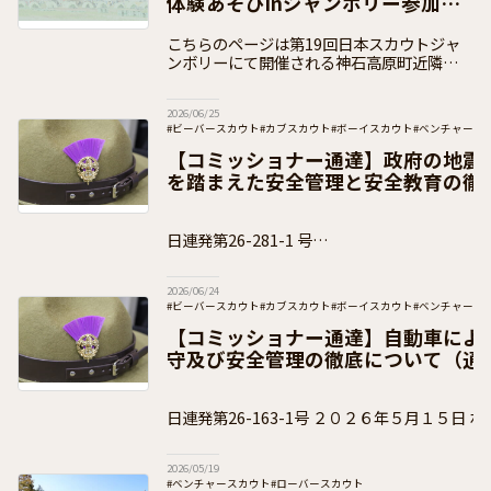
体験あそびinジャンボリー参加申
込
こちらのページは第19回日本スカウトジャ
ンボリーにて開催される神石高原町近隣の自
治体にお住まいの小中学生を対象として開催
されるワクワク自然体験あそびinジャンボリ
2026/06/25
ーについてのお申込ページです。
#ビーバースカウト
#カブスカウト
#ボーイスカウト
#ベンチャース
#団運営
#加盟員向け
【コミッショナー通達】政府の地震
を踏まえた安全管理と安全教育の徹
知）
日連発第26-281-1 号
２０２６年６月１８日 ボーイスカウト都道府
2026/06/24
#ビーバースカウト
#カブスカウト
#ボーイスカウト
#ベンチャース
#加盟員向け
【コミッショナー通達】自動車によ
守及び安全管理の徹底について（通
日連発第26-163-1号 ２０２６年５月１５日 ボーイスカウト都道府県連
盟 県コミッショナー 各位
2026/05/19
#ベンチャースカウト
#ローバースカウト