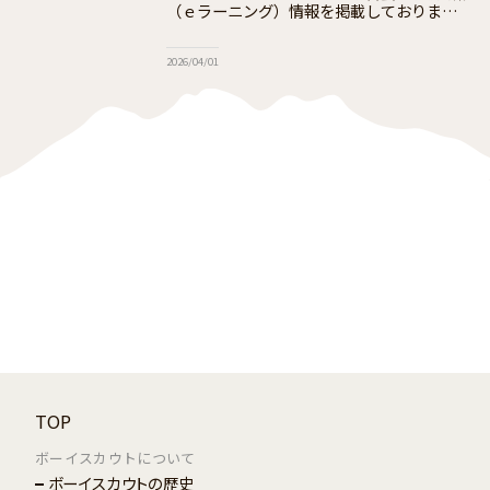
（ｅラーニング）情報を掲載しております
ボーイスカウト講習会は、18歳以上の方を
対象として開設し、体験を通して参加者がボ
2026/04/01
ーイスカウトの概要とスカウト教育の原理
TOP
ボーイスカウトについて
ボーイスカウトの歴史