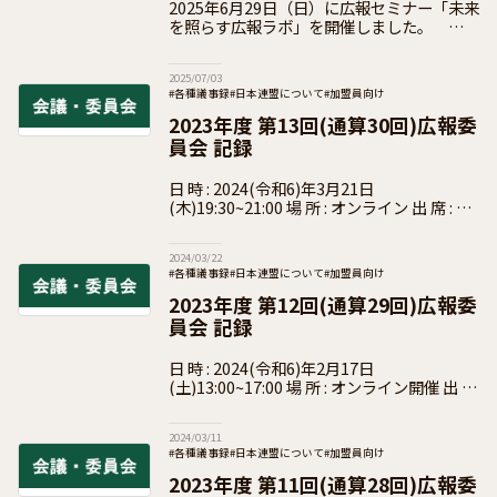
2025年6月29日（日）に広報セミナー「未来
を照らす広報ラボ」を開催しました。 未来
を照らす広報ラボとは 日本連盟広報委員会
主催の広報セミナー！ 隔月で実施し全国各
2025/07/03
地の広報活動レベルアップを応援！
#各種議事録
#日本連盟について
#加盟員向け
2023年度 第13回(通算30回)広報委
員会 記録
日 時 : 2024(令和6)年3月21日
(木)19:30~21:00 場 所 : オンライン 出 席 : 磯
山 友幸 委員長、小山 正芳 ・税所 欣美・武
末 健志・山本 浩介 各委員 参 席
2024/03/22
#各種議事録
#日本連盟について
#加盟員向け
2023年度 第12回(通算29回)広報委
員会 記録
日 時 : 2024(令和6)年2月17日
(土)13:00~17:00 場 所 : オンライン開催 出 席
: 磯山 友幸 委員長、岩壺 拓真・唐澤 天音・
小山 正芳 ・税所 欣美・武末 健志・山
2024/03/11
#各種議事録
#日本連盟について
#加盟員向け
2023年度 第11回(通算28回)広報委