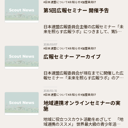
#日本連盟について
#お知らせ
#加盟員向け
第5回広報セミナー 開催予告
日本連盟広報委員会主催の広報セミナー「未
来を照らす広報ラボ」につきまして、第5回
の開催日が決定しました。 未来を照らす
広報ラボとは 日本連盟広報委員会主催の広
2026/03/07
報セミナー！ 隔月で実施し全国各地の広
#日本連盟について
#お知らせ
#加盟員向け
広報セミナー アーカイブ
日本連盟広報委員会が現在までに開催した広
報セミナー「未来を照らす広報ラボ」のアー
カイブを公開します。 未来を照らす広報
ラボとは 日本連盟広報委員会主催の広報セ
2026/01/31
ミナー！ 隔月で実施し全国各地の広報活
#日本連盟について
#お知らせ
#加盟員向け
地域連携オンラインセミナーの実
施
地域に役立つスカウト活動をめざして 「地
域連携のススメ」 世界最大級の青少年活動