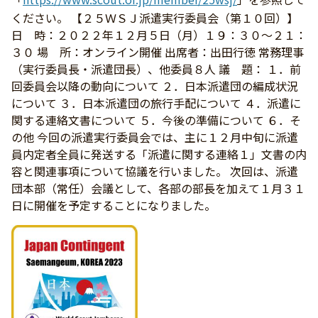
ください。 【２５ＷＳＪ派遣実行委員会（第１０回）】
日 時：２０２２年１２月５日（月）１９：３０～２１：
３０ 場 所：オンライン開催 出席者：出田行徳 常務理事
（実行委員長・派遣団長）、他委員８人 議 題： １．前
回委員会以降の動向について ２．日本派遣団の編成状況
について ３．日本派遣団の旅行手配について ４．派遣に
関する連絡文書について ５．今後の準備について ６．そ
の他 今回の派遣実行委員会では、主に１２月中旬に派遣
員内定者全員に発送する「派遣に関する連絡１」文書の内
容と関連事項について協議を行いました。 次回は、派遣
団本部（常任）会議として、各部の部長を加えて１月３１
日に開催を予定することになりました。