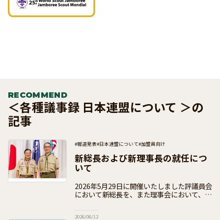
RECOMMEND
＜各種議事録 日本連盟について ＞の
記事
#報道発表
#日本連盟について
#加盟員向け
新総長および新理事長の就任につ
いて
2026年5月29日に開催いたしました評議員会
において新総長を、また理事会において、新
理事長の選任を決議いたしましたので、下記
のとおりお知らせいたします。両氏は、
2026/06/12
2026年5月29日付で就任いたしまし