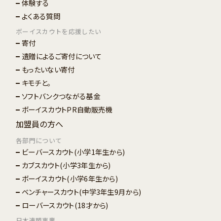
体験する
よくある質問
ボーイスカウトを応援したい
寄付
遺贈によるご寄付について
もったいない寄付
キモチと。
ソフトバンクつながる基金
ボーイスカウトPR自動販売機
加盟員の方へ
各部門について
ビーバースカウト
(小学1年生から)
カブスカウト
(小学3年生から)
ボーイスカウト
(小学6年生から)
ベンチャースカウト
(中学3年生9月から)
ローバースカウト
(18才から)
日本連盟事業