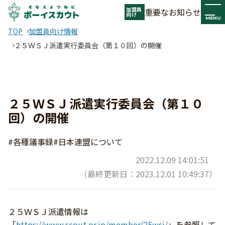
加盟員
重要なお知らせ
向け
MENU
TOP
加盟員向け情報
２５ＷＳＪ派遣実行委員会（第１０回）の開催
２５ＷＳＪ派遣実行委員会（第１０
回）の開催
#各種議事録
#日本連盟について
2022.12.09 14:01:51
（最終更新日：2023.12.01 10:49:37）
２５ＷＳＪ派遣情報は
「
https://www.scout.or.jp/member/25wsj/
」を参照して