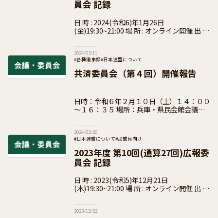
員会 記録
日 時 : 2024(令和6)年1月26日
(金)19:30~21:00 場 所 : オンライン開催 出 席
: 磯山 友幸 委員長、岩壺 拓真・小山 正芳 ・
税所 欣美・武末 健志・山本 浩介 各
2024/03/11
#各種議事録
#日本連盟について
共済委員会（第４回）開催報告
日時：令和６年２月１０日（土）１４：００
～１６：３５ 場所：兵庫・県民会館会議室
出席：戸髙委員長、他委員５人 協議事項：
１．２０２４年度事業計画について ２．２
2024/02/20
０２４年度安全促進フォーラ
#日本連盟について
#加盟員向け
2023年度 第10回(通算27回)広報委
員会 記録
日 時 : 2023(令和5)年12月21日
(木)19:30~21:00 場 所 : オンライン開催 出 席
: 岩壺 拓真・唐澤 天音・小山 正芳 ・税所 欣
美・武末 健志・山本 浩介 各委員
2023/12/22