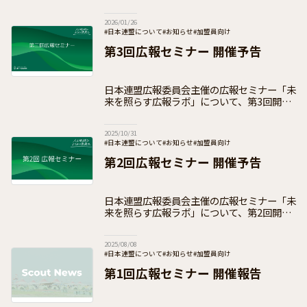
であるボーイスカウト。日本社会の中で、子
どもたちの取り巻く環境が変化し、貧困の蔓
2026/01/26
延やデジタル化など、看過できない社
#日本連盟について
#お知らせ
#加盟員向け
第3回広報セミナー 開催予告
日本連盟広報委員会主催の広報セミナー「未
来を照らす広報ラボ」について、第3回開催
日が決定しました。 未来を照らす広報ラ
ボとは 日本連盟広報委員会主催の広報セミ
2025/10/31
ナー！ 隔月で実施し全国各地の広報活動
#日本連盟について
#お知らせ
#加盟員向け
第2回広報セミナー 開催予告
日本連盟広報委員会主催の広報セミナー「未
来を照らす広報ラボ」について、第2回開催
日が決定しました。 未来を照らす広報ラ
ボとは 日本連盟広報委員会主催の広報セミ
2025/08/08
ナー！ 隔月で実施し全国各地の広報活動
#日本連盟について
#お知らせ
#加盟員向け
第1回広報セミナー 開催報告