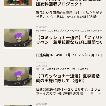
援衣料回収プロジェクト
難民という国際的な課題に対して私たちがで
きること 今世界は、かつてないほど大勢の
「難民」であふれています。安全な新しい場
を求めて、故郷を捨てざるを得ない人々が何
2026/07/31
千万人もいるのです。
#ビーバースカウト
#カブスカウト
#ボーイスカウト
#ベンチャース
#団運営
#加盟員向け
【コミッショナー通達】「フィリピ
ッペン」着用位置ならびに期間つい
日連発第26－498－1号 ２０２６年７月２８日 ボーイスカウト都
道府県連盟 県コミッショナー 各 位 事 務
2026/07/28
#ビーバースカウト
#カブスカウト
#ボーイスカウト
#ベンチャースカウト
#ローバースカウト
#団運営
#加盟員向け
【コミッショナー通達】夏季諸活
動の実施に際して（通知）
日連発第26-419-1号 ２０２６年７月１０日
ボーイスカウト都道府県連盟 理 事
長 各 位 県コミッショナー 各 位 公益財団
法人ボーイスカウト日本連盟
2026/07/15