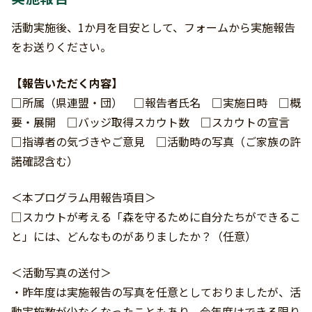
活動実施後、1か月を目安として、フォームから実施報告
をお送りください。
【報告いただく内容】
□所属（県連盟・団） □報告者氏名 □実施日時 □概
要・展開 □バッジ取得スカウト数 □スカウトの宣言
□指導者の気づきやご意見 □活動時の写真（ご家族の許
諾確認含む）
＜本プログラム用報告項目＞
□スカウトが考える「森を守るために自分たちができるこ
と」には、どんなものがありましたか？（任意）
＜活動写真の送付＞
・昨年度は実施報告の写真を任意としておりましたが、活
動実施数が少なくなったこともあり、今年度はできる限り