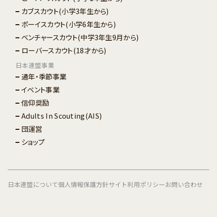
カブスカウト
(小学3年生から)
ボーイスカウト
(小学6年生から)
ベンチャースカウト
(中学3年生9月から)
ローバースカウト
(18才から)
日本連盟事業
通年・季節事業
イベント事業
信仰奨励
Adults In Scouting(AIS)
団運営
ショップ
日本連盟について
個人情報保護方針
サイト利用ポリシー
お問い合わせ