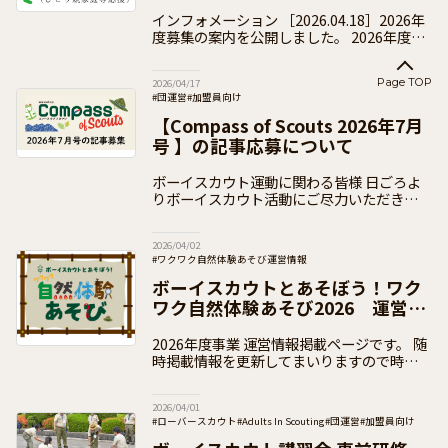
インフォメーション ［2026.04.18］2026年
度募集の案内を公開しました。 2026年度の
受付は終了いたしました。 2026(令和8)年度
の「ともに進もう助成」の
Page TOP
2026/04/17
#団運営
#加盟員向け
【Compass of Scouts 2026年7月
号 】の記事応募について
ボーイスカウト運動に関わる皆様 日ごろよ
りボーイスカウト活動にご尽力いただきあり
がとうございます。 日本連盟では、次号の
PRパンフレット【Compass of Scouts
2026/04/02
#ワクワク自然体験あそび運営情報
#日本連盟事業（通年・季節事業）
#加盟員向け
ボーイスカウトとあそぼう！ワク
ワク自然体験あそび2026 運営情
報ページ
2026年度事業 運営情報掲載ページです。 随
時掲載情報を更新してまいりますので時折の
チェックをお願いいたします。 この事業
は、各団で地域の子どもたちを招いての体験
2026/04/01
活動を提供しつつ、
#ローバースカウト
#Adults In Scouting
#団運営
#加盟員向け