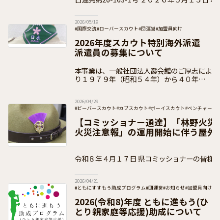
盟 県コミッショナー 各位
2026/05/19
#国際交流
#ローバースカウト
#団運営
#加盟員向け
2026年度スカウト特別海外派遣
派遣員の募集について
本事業は、一般社団法人霞会館のご厚志によ
り１９７９年（昭和５４年）から４０年以上
にわたり多くのスカウトが参加している派遣
です。 ２０２６年度は、令和５年度（２０
2026/04/29
２３年度）から令和７年度（２０２５年度）
#ビーバースカウト
#カブスカウト
#ボーイスカウト
#ベンチャース
#加盟員向け
【コミッショナー通達】「林野火災
火災注意報」の運用開始に伴う屋外
について（通知）
令和８年４月１７日 県コミッショナーの皆様 公益財団法人ボーイスカ
ウト日本連盟 総コミッショナー 木 村
2026/04/21
#ともにすすもう助成プログラム
#団運営
#お知らせ
#加盟員向け
2026(令和8)年度 ともに進もう(ひ
とり親家庭等応援)助成について