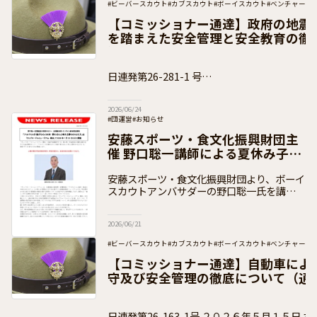
#ビーバースカウト
#カブスカウト
#ボーイスカウト
#ベンチャース
#団運営
#加盟員向け
【コミッショナー通達】政府の地震
を踏まえた安全管理と安全教育の徹
知）
日連発第26-281-1 号
２０２６年６月１８日 ボーイスカウト都道府
2026/06/24
#団運営
#お知らせ
安藤スポーツ・食文化振興財団主
催 野口聡一講師による夏休み子ど
も向けセミナーのご案内
安藤スポーツ・食文化振興財団より、ボーイ
スカウトアンバサダーの野口聡一氏を講師と
して実施する子ども向け夏休みセミナーのお
知らせをいただきましたので、下記のとおり
2026/06/21
ご案内いたします。 セミナーについて
#ビーバースカウト
#カブスカウト
#ボーイスカウト
#ベンチャース
#加盟員向け
【コミッショナー通達】自動車によ
守及び安全管理の徹底について（通
日連発第26-163-1号 ２０２６年５月１５日 ボーイスカウト都道府県連