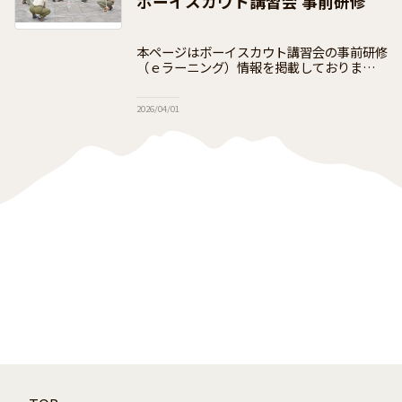
ボーイスカウト講習会 事前研修
本ページはボーイスカウト講習会の事前研修
（ｅラーニング）情報を掲載しております
ボーイスカウト講習会は、18歳以上の方を
対象として開設し、体験を通して参加者がボ
2026/04/01
ーイスカウトの概要とスカウト教育の原理