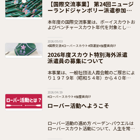
#日本連盟事業（イベント事業）
#加盟員向け
【国際交流事業】 第24回ニュージ
ーランドジャンボリー派遣参加者
の募集
本年度の国際交流事業は、ボーイスカウトお
よびベンチャースカウト年代を対象とした国
際キャンプ大会「第24回ニュージーランド
ジャンボリー」への派遣事業を実施いたしま
2026/05/03
す。南半球オセアニアの大自然の中で、ニュ
#国際交流
#ローバースカウト
#団運営
#加盟員向け
2026年度スカウト特別海外派遣
派遣員の募集について
本事業は、一般社団法人霞会館のご厚志によ
り１９７９年（昭和５４年）から４０年以上
にわたり多くのスカウトが参加している派遣
です。 ２０２６年度は、令和５年度（２０
2026/04/29
２３年度）から令和７年度（２０２５年度）
#ローバースカウト
#加盟員向け
ローバー活動へようこそ
ローバー活動の進め方 ベーデン-パウエルは
ローバースカウト活動について、人生を常に
前方に目を光らせ前へ進む“カヌー”による航
海に例え、「自分のカヌーは自分で漕げ」と