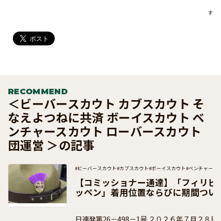
す
RECOMMEND
＜ビーバースカウト カブスカウト そ
なえよつねに共済 ボーイスカウト ベ
ンチャースカウト ローバースカウト
団運営 ＞の記事
#ビーバースカウト
#カブスカウト
#ボーイスカウト
#ベンチャース
#団運営
#加盟員向け
【コミッショナー通達】「フィリピ
ッペン」着用位置ならびに期間つい
日連発第26－498－1号 ２０２６年７月２８日 ボーイスカウト都