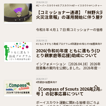
2026/04/22
いう表現を引用して、困難を乗り
#ビーバースカウト
#カブスカウト
#ボーイスカウト
#ベンチャース
#加盟員向け
【コミッショナー通達】「林野火災
火災注意報」の運用開始に伴う屋外
について（通知）
令和８年４月１７日 県コミッショナーの皆様 公益財団法人ボーイスカ
ウト日本連盟 総コミッショナー 木 村
2026/04/21
#ともにすすもう助成プログラム
#団運営
#お知らせ
#加盟員向け
2026(令和8)年度 ともに進もう(ひ
とり親家庭等応援)助成について
インフォメーション ［2026.04.18］2026年
度募集の案内を公開しました。 2026年度の
受付は終了いたしました。 2026(令和8)年度
の「ともに進もう助成」の
2026/04/17
#団運営
#加盟員向け
【Compass of Scouts 2026年7月
Page TOP
号 】の記事応募について
ボーイスカウト運動に関わる皆様 日ごろよ