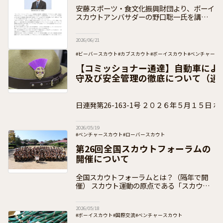
も向けセミナーのご案内
安藤スポーツ・食文化振興財団より、ボーイ
スカウトアンバサダーの野口聡一氏を講師と
して実施する子ども向け夏休みセミナーのお
知らせをいただきましたので、下記のとおり
2026/06/21
ご案内いたします。 セミナーについて
#ビーバースカウト
#カブスカウト
#ボーイスカウト
#ベンチャース
#加盟員向け
【コミッショナー通達】自動車によ
守及び安全管理の徹底について（通
日連発第26-163-1号 ２０２６年５月１５日 ボーイスカウト都道府県連
盟 県コミッショナー 各位
2026/05/19
#ベンチャースカウト
#ローバースカウト
#日本連盟事業（イベント事業）
#全国スカウトフォーラム
第26回全国スカウトフォーラムの
#お知らせ
#加盟員向け
開催について
全国スカウトフォーラムとは？（隔年で開
催） スカウト運動の原点である「スカウト
たちの声に耳を傾け、その意見をスカウト運
動に反映させていくこと」を実践し、「青少
2026/05/18
年の意思決定への参画」を、より推進してい
#ボーイスカウト
#国際交流
#ベンチャースカウト
く