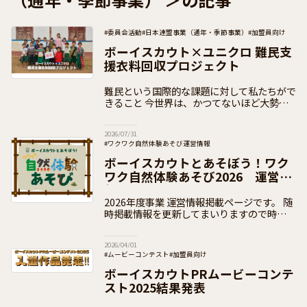
#委員会活動
#日本連盟事業（通年・季節事業）
#加盟員向け
ボーイスカウト×ユニクロ 難民支
援衣料回収プロジェクト
難民という国際的な課題に対して私たちがで
きること 今世界は、かつてないほど大勢の
「難民」であふれています。安全な新しい場
を求めて、故郷を捨てざるを得ない人々が何
2026/07/31
千万人もいるのです。
#ワクワク自然体験あそび運営情報
#日本連盟事業（通年・季節事業）
#加盟員向け
ボーイスカウトとあそぼう！ワク
ワク自然体験あそび2026 運営情
報ページ
2026年度事業 運営情報掲載ページです。 随
時掲載情報を更新してまいりますので時折の
チェックをお願いいたします。 この事業
は、各団で地域の子どもたちを招いての体験
2026/04/01
活動を提供しつつ、
#ムービーコンテスト
#加盟員向け
ボーイスカウトPRムービーコンテ
スト2025結果発表