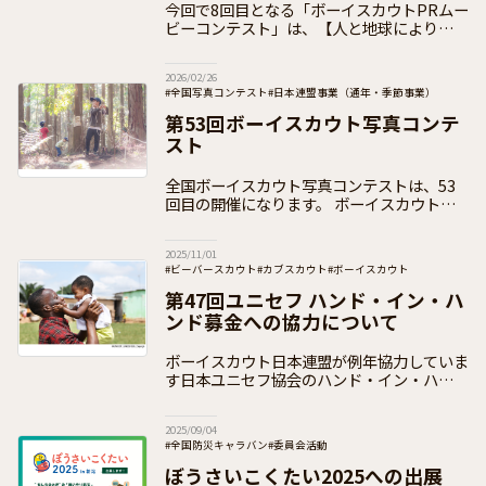
今回で8回目となる「ボーイスカウトPRムー
ビーコンテスト」は、【人と地球によりよい
未来を】をテーマに開催し、30作品ものご
応募をいただきました。ご応募くださった皆
2026/02/26
様、誠にありがとうございました。
#全国写真コンテスト
#日本連盟事業（通年・季節事業）
#加盟員向け
第53回ボーイスカウト写真コンテ
スト
全国ボーイスカウト写真コンテストは、53
回目の開催になります。 ボーイスカウト活
動をさまざまな視点から見て、スカウトの一
瞬を切り取る「写真」を通して、表現の楽し
2025/11/01
さを知り、またコンテストに
#ビーバースカウト
#カブスカウト
#ボーイスカウト
#ベンチャースカウト
#ローバースカウト
第47回ユニセフ ハンド・イン・ハ
#日本連盟事業（通年・季節事業）
#お知らせ
#加盟員向け
ンド募金への協力について
ボーイスカウト日本連盟が例年協力していま
す日本ユニセフ協会のハンド・イン・ハンド
募金について、今年も協力団体として全国の
加盟団による募金活動を実施していきます。
2025/09/04
ユニセフ ハンド・イン・ハンド募金は、1
#全国防災キャラバン
#委員会活動
#日本連盟事業（通年・季節事業）
#加盟員向け
ぼうさいこくたい2025への出展