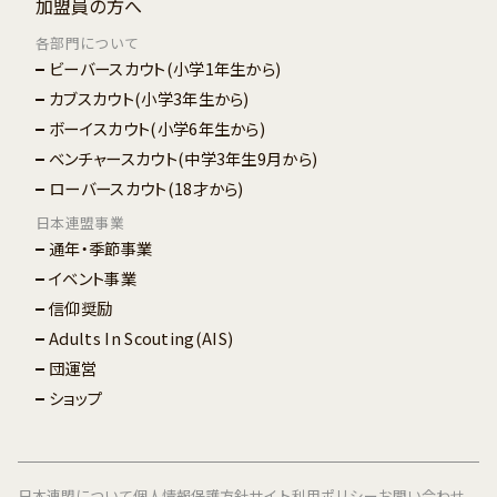
加盟員の方へ
各部門について
ビーバースカウト
(小学1年生から)
カブスカウト
(小学3年生から)
ボーイスカウト
(小学6年生から)
ベンチャースカウト
(中学3年生9月から)
ローバースカウト
(18才から)
日本連盟事業
通年・季節事業
イベント事業
信仰奨励
Adults In Scouting(AIS)
団運営
ショップ
日本連盟について
個人情報保護方針
サイト利用ポリシー
お問い合わせ