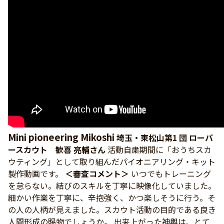
Mini pioneering Mikoshi
埼玉・東松山第1 団 ローバ
ースカウト 歓喜 亮輔さん
活動自粛期間に「おうちスカ
ウティング」として取り組んだパイオニアリング・キット
製作動画です。
＜審査コメント＞
いつでもトレーニング
を怠らない。結びのスキルを丁寧に映像化していました。
細かい作業を丁寧に、辛抱強く、かつ楽しそうに行う。そ
の人の人柄が見えました。スカウト活動の目的である良き
人間形成の賜物でしょうか。 出来上がった神輿は、とて