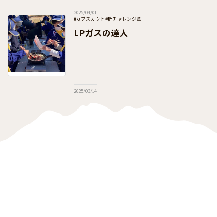
は、各団で地域の子どもたちを招いての体験
2025/04/01
活動を提供しつつ、
#カブスカウト
#新チャレンジ章
#日本連盟事業（通年・季節事業）
#団運営
LPガスの達人
2025/03/14