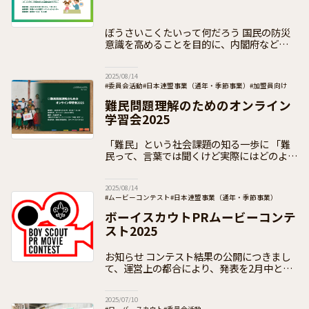
ぼうさいこくたいって何だろう 国民の防災
意識を高めることを目的に、内閣府などが主
催する国内最大級の防災イベントである「ぼ
うさいこくたい（防災推進国民大会）」。
2025/08/14
10回目を迎える2025年は
#委員会活動
#日本連盟事業（通年・季節事業）
#加盟員向け
難民問題理解のためのオンライン
学習会2025
「難民」という社会課題の知る一歩に 「難
民って、言葉では聞くけど実際にはどのよう
に困っているんだろう」「日本、そして世界
中にはどれくらいいるんだろう」「ボーイス
2025/08/14
カウトの衣料回収プロジェク
#ムービーコンテスト
#日本連盟事業（通年・季節事業）
#お知らせ
#加盟員向け
ボーイスカウトPRムービーコンテ
スト2025
お知らせ コンテスト結果の公開につきまし
て、運営上の都合により、発表を2月中とさ
せていただきます。 ボーイスカウトPRムー
ビーコンテスト2025 ボーイスカウトPRムー
2025/07/10
ビーコンテスト