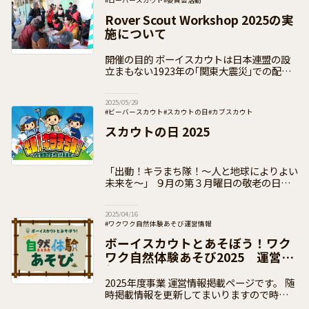
#ローバースカウト
#委員会活動
#日本連盟事業（通年・季節事業）
Rover Scout Workshop 2025の実
#日本連盟事業（イベント事業）
#加盟員向け
施について
開催の目的 ボーイスカウトは日本連盟の設
立まもない1923年の｢関東大震災｣での配給
支援や国民学校運営支援はもとより、初代総
裁 後藤新平の｢自治三訣｣の言葉を読み返す
2025/05/29
までもなく、日頃から｢そなえ
#ビーバースカウト
#スカウトの日
#カブスカウト
#ボーイスカウト
#ベンチャースカウト
#ローバースカウト
スカウトの日 2025
#日本連盟事業（通年・季節事業）
#加盟員向け
「出動！キラまち隊！〜人と地球によりよい
未来を～」 ９月の第３月曜日の敬老の日を
「スカウトの日」と定め、毎年実施し、今年
は５１回目となります。 新テーマ、「出
2025/04/16
動！キラまち隊！〜人と地球によりよい
#ワクワク自然体験あそび運営情報
#日本連盟事業（通年・季節事業）
#加盟員向け
ボーイスカウトとあそぼう！ワク
ワク自然体験あそび2025 運営情
報ページ
2025年度事業 運営情報掲載ページです。 随
時掲載情報を更新してまいりますので時折の
チェックをお願いいたします。 この事業