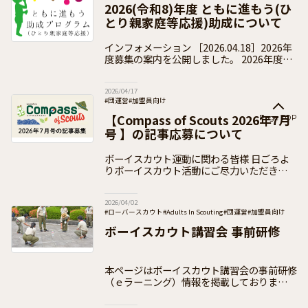
2026(令和8)年度 ともに進もう(ひ
とり親家庭等応援)助成について
インフォメーション ［2026.04.18］2026年
度募集の案内を公開しました。 2026年度の
受付は終了いたしました。 2026(令和8)年度
の「ともに進もう助成」の
2026/04/17
#団運営
#加盟員向け
【Compass of Scouts 2026年7月
Page TOP
号 】の記事応募について
ボーイスカウト運動に関わる皆様 日ごろよ
りボーイスカウト活動にご尽力いただきあり
がとうございます。 日本連盟では、次号の
PRパンフレット【Compass of Scouts
2026/04/02
#ローバースカウト
#Adults In Scouting
#団運営
#加盟員向け
ボーイスカウト講習会 事前研修
本ページはボーイスカウト講習会の事前研修
（ｅラーニング）情報を掲載しております
ボーイスカウト講習会は、18歳以上の方を
対象として開設し、体験を通して参加者がボ