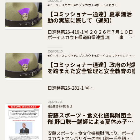
2026/07/28
#ビーバースカウト
#カブスカウト
#ボーイスカウト
#ベンチャースカウト
#ローバースカウト
#団運営
#加盟員向け
【コミッショナー通達】夏季諸活
動の実施に際して（通知）
日連発第26-419-1号 ２０２６年７月１０日
ボーイスカウト都道府県連盟 理 事
長 各 位 県コミッショナー 各 位 公益財団
法人ボーイスカウト日本連盟
2026/07/15
#ビーバースカウト
#カブスカウト
#ボーイスカウト
#ベンチャース
#団運営
#加盟員向け
【コミッショナー通達】政府の地震
を踏まえた安全管理と安全教育の徹
知）
日連発第26-281-1 号
２０２６年６月１８日 ボーイスカウト都道府
2026/06/24
#団運営
#お知らせ
安藤スポーツ・食文化振興財団主
催 野口聡一講師による夏休み子ど
も向けセミナーのご案内
安藤スポーツ・食文化振興財団より、ボーイ
スカウトアンバサダーの野口聡一氏を講師と