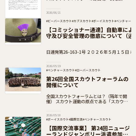
して実施する子ども向け夏休みセミナーのお
知らせをいただきましたので、下記のとおり
2026/06/21
ご案内いたします。 セミナーについて
#ビーバースカウト
#カブスカウト
#ボーイスカウト
#ベンチャース
#加盟員向け
【コミッショナー通達】自動車によ
守及び安全管理の徹底について（通
日連発第26-163-1号 ２０２６年５月１５日 ボーイスカウト都道府県連
盟 県コミッショナー 各位
2026/05/19
#ベンチャースカウト
#ローバースカウト
#日本連盟事業（イベント事業）
#全国スカウトフォーラム
第26回全国スカウトフォーラムの
#お知らせ
#加盟員向け
開催について
全国スカウトフォーラムとは？（隔年で開
催） スカウト運動の原点である「スカウト
たちの声に耳を傾け、その意見をスカウト運
動に反映させていくこと」を実践し、「青少
2026/05/18
年の意思決定への参画」を、より推進してい
#ボーイスカウト
#国際交流
#ベンチャースカウト
く
#日本連盟事業（イベント事業）
#加盟員向け
【国際交流事業】 第24回ニュージ
ーランドジャンボリー派遣参加者