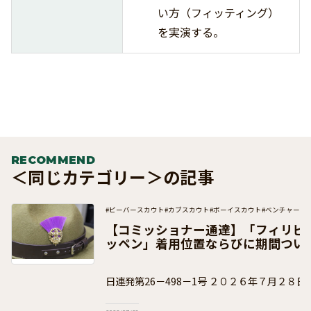
い方（フィッティング）
を実演する。
RECOMMEND
＜同じカテゴリー＞の記事
#ビーバースカウト
#カブスカウト
#ボーイスカウト
#ベンチャース
#団運営
#加盟員向け
【コミッショナー通達】「フィリピ
ッペン」着用位置ならびに期間つい
日連発第26－498－1号 ２０２６年７月２８日 ボーイスカウト都
道府県連盟 県コミッショナー 各 位 事 務