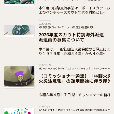
の募集
本年度の国際交流事業は、ボーイスカウトお
よびベンチャースカウト年代を対象とした国
際キャンプ大会「第24回ニュージーランド
ジャンボリー」への派遣事業を実施いたしま
2026/05/03
す。南半球オセアニアの大自然の中で、ニュ
#国際交流
#ローバースカウト
#団運営
#加盟員向け
2026年度スカウト特別海外派遣
派遣員の募集について
本事業は、一般社団法人霞会館のご厚志によ
り１９７９年（昭和５４年）から４０年以上
にわたり多くのスカウトが参加している派遣
です。 ２０２６年度は、令和５年度（２０
2026/04/29
２３年度）から令和７年度（２０２５年度）
#ビーバースカウト
#カブスカウト
#ボーイスカウト
#ベンチャース
#加盟員向け
【コミッショナー通達】「林野火災
火災注意報」の運用開始に伴う屋外
について（通知）
令和８年４月１７日 県コミッショナーの皆様 公益財団法人ボーイスカ
ウト日本連盟 総コミッショナー 木 村
2026/04/21
#ともにすすもう助成プログラム
#団運営
#お知らせ
#加盟員向け