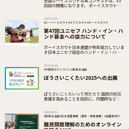
全国ボーイスカウト写真コンテストは、53
回目の開催になります。 ボーイスカウト活
動をさまざまな視点から見て、スカウトの一
瞬を切り取る「写真」を通して、表現の楽し
2025/11/01
さを知り、またコンテストに
#ビーバースカウト
#カブスカウト
#ボーイスカウト
#ベンチャースカウト
#ローバースカウト
第47回ユニセフ ハンド・イン・ハ
#日本連盟事業（通年・季節事業）
#お知らせ
#加盟員向け
ンド募金への協力について
ボーイスカウト日本連盟が例年協力していま
す日本ユニセフ協会のハンド・イン・ハンド
募金について、今年も協力団体として全国の
加盟団による募金活動を実施していきます。
2025/09/04
ユニセフ ハンド・イン・ハンド募金は、1
#全国防災キャラバン
#委員会活動
#日本連盟事業（通年・季節事業）
#加盟員向け
ぼうさいこくたい2025への出展
ぼうさいこくたいって何だろう 国民の防災
意識を高めることを目的に、内閣府などが主
催する国内最大級の防災イベントである「ぼ
うさいこくたい（防災推進国民大会）」。
2025/08/14
10回目を迎える2025年は
#委員会活動
#日本連盟事業（通年・季節事業）
#加盟員向け
難民問題理解のためのオンライン