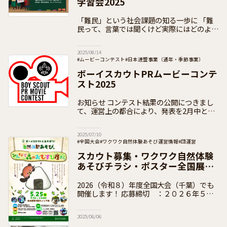
学習会2025
「難民」という社会課題の知る一歩に 「難
民って、言葉では聞くけど実際にはどのよう
に困っているんだろう」「日本、そして世界
中にはどれくらいいるんだろう」「ボーイス
2025/08/14
カウトの衣料回収プロジェク
#ムービーコンテスト
#日本連盟事業（通年・季節事業）
#お知らせ
#加盟員向け
ボーイスカウトPRムービーコンテ
スト2025
お知らせ コンテスト結果の公開につきまし
て、運営上の都合により、発表を2月中とさ
せていただきます。 ボーイスカウトPRムー
ビーコンテスト2025 ボーイスカウトPRムー
2025/07/10
ビーコンテスト
#全国大会
#ワクワク自然体験あそび運営情報
#団運営
#加盟員向け
スカウト募集・ワクワク自然体験
あそびチラシ・ポスター全国展
開催のご案内と作品募集
2026（令和８）年度全国大会（千葉）でも
開催します！ 応募締切 ：２０２６年５月
１１日（月）作品提出先：データの場合
（PDFでお願いします）
2025/06/06
sokaku@scout.or.jp 郵