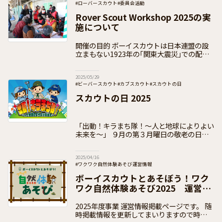
#ローバースカウト
#委員会活動
#日本連盟事業（通年・季節事業）
Rover Scout Workshop 2025の実
#日本連盟事業（イベント事業）
#加盟員向け
施について
開催の目的 ボーイスカウトは日本連盟の設
立まもない1923年の｢関東大震災｣での配給
支援や国民学校運営支援はもとより、初代総
裁 後藤新平の｢自治三訣｣の言葉を読み返す
2025/05/29
までもなく、日頃から｢そなえ
#ビーバースカウト
#カブスカウト
#スカウトの日
#ボーイスカウト
#ベンチャースカウト
#ローバースカウト
スカウトの日 2025
#日本連盟事業（通年・季節事業）
#加盟員向け
「出動！キラまち隊！〜人と地球によりよい
未来を～」 ９月の第３月曜日の敬老の日を
「スカウトの日」と定め、毎年実施し、今年
は５１回目となります。 新テーマ、「出
2025/04/16
動！キラまち隊！〜人と地球によりよい
#ワクワク自然体験あそび運営情報
#日本連盟事業（通年・季節事業）
#加盟員向け
ボーイスカウトとあそぼう！ワク
ワク自然体験あそび2025 運営情
報ページ
2025年度事業 運営情報掲載ページです。 随
時掲載情報を更新してまいりますので時折の