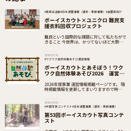
#委員会活動
#日本連盟事業（通年・季節事業）
#加盟員向け
ボーイスカウト×ユニクロ 難民支
援衣料回収プロジェクト
難民という国際的な課題に対して私たちがで
きること 今世界は、かつてないほど大勢の
「難民」であふれています。安全な新しい場
を求めて、故郷を捨てざるを得ない人々が何
2026/07/31
千万人もいるのです。
#ワクワク自然体験あそび運営情報
#日本連盟事業（通年・季節事業）
#加盟員向け
ボーイスカウトとあそぼう！ワク
ワク自然体験あそび2026 運営情
報ページ
2026年度事業 運営情報掲載ページです。 随
時掲載情報を更新してまいりますので時折の
チェックをお願いいたします。 この事業
は、各団で地域の子どもたちを招いての体験
2026/04/01
活動を提供しつつ、
#全国写真コンテスト
#日本連盟事業（通年・季節事業）
#加盟員向け
第53回ボーイスカウト写真コンテ
スト