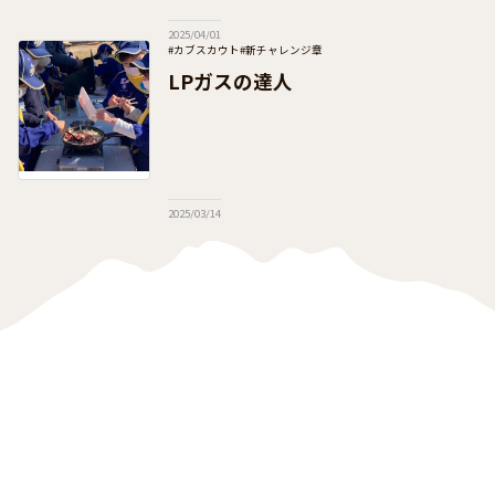
チェックをお願いいたします。 この事業
は、各団で地域の子どもたちを招いての体験
2025/04/01
活動を提供しつつ、
#カブスカウト
#新チャレンジ章
#日本連盟事業（通年・季節事業）
#団運営
LPガスの達人
2025/03/14