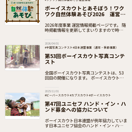
#日本連盟事業（通年・季節事業）
#加盟員向け
ボーイスカウトとあそぼう！ワク
ワク自然体験あそび2026 運営情
報ページ
2026年度事業 運営情報掲載ページです。 随
時掲載情報を更新してまいりますので時折の
チェックをお願いいたします。 この事業
は、各団で地域の子どもたちを招いての体験
2026/04/01
活動を提供しつつ、
#全国写真コンテスト
#日本連盟事業（通年・季節事業）
#加盟員向け
第53回ボーイスカウト写真コンテ
スト
全国ボーイスカウト写真コンテストは、53
回目の開催になります。 ボーイスカウト活
動をさまざまな視点から見て、スカウトの一
瞬を切り取る「写真」を通して、表現の楽し
2025/11/01
さを知り、またコンテストに
#ビーバースカウト
#カブスカウト
#ボーイスカウト
#ベンチャースカウト
#ローバースカウト
第47回ユニセフ ハンド・イン・ハ
#日本連盟事業（通年・季節事業）
#お知らせ
#加盟員向け
ンド募金への協力について
ボーイスカウト日本連盟が例年協力していま
す日本ユニセフ協会のハンド・イン・ハンド
募金について、今年も協力団体として全国の