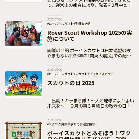
て、運営上の都合により、発表を2月中とさ
せていただきます。 ボーイスカウトPRムー
ビーコンテスト2025 ボーイスカウトPRムー
2025/07/10
ビーコンテスト
#ローバースカウト
#委員会活動
#日本連盟事業（通年・季節事業）
Rover Scout Workshop 2025の実
#日本連盟事業（イベント事業）
#加盟員向け
施について
開催の目的 ボーイスカウトは日本連盟の設
立まもない1923年の｢関東大震災｣での配給
支援や国民学校運営支援はもとより、初代総
裁 後藤新平の｢自治三訣｣の言葉を読み返す
2025/05/29
までもなく、日頃から｢そなえ
#ビーバースカウト
#スカウトの日
#カブスカウト
#ボーイスカウト
#ベンチャースカウト
#ローバースカウト
スカウトの日 2025
#日本連盟事業（通年・季節事業）
#加盟員向け
「出動！キラまち隊！〜人と地球によりよい
未来を～」 ９月の第３月曜日の敬老の日を
「スカウトの日」と定め、毎年実施し、今年
は５１回目となります。 新テーマ、「出
2025/04/16
動！キラまち隊！〜人と地球によりよい
#ワクワク自然体験あそび運営情報
#日本連盟事業（通年・季節事業）
#加盟員向け
ボーイスカウトとあそぼう！ワク