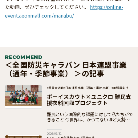
た動画、ぜひチェックしてください。
https://online-
event.aeonmall.com/manabu/
RECOMMEND
＜全国防災キャラバン 日本連盟事業
（通年・季節事業） ＞の記事
#委員会活動
#日本連盟事業（通年・季節事業）
#加盟員向け
ボーイスカウト×ユニクロ 難民支
援衣料回収プロジェクト
難民という国際的な課題に対して私たちがで
きること 今世界は、かつてないほど大勢の
「難民」であふれています。安全な新しい場
を求めて、故郷を捨てざるを得ない人々が何
2026/07/31
千万人もいるのです。
#ワクワク自然体験あそび運営情報