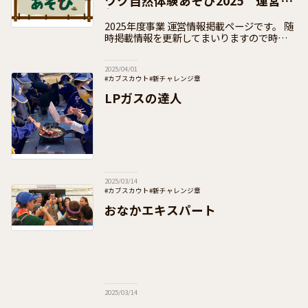
ワク自然体験あそび2025 運営情
報ページ
2025年度事業 運営情報掲載ページです。 随
時掲載情報を更新してまいりますので時折の
チェックをお願いいたします。 この事業
は、各団で地域の子どもたちを招いての体験
2025/04/01
活動を提供しつつ、
#カブスカウト
#新チャレンジ章
#日本連盟事業（通年・季節事業）
#団運営
LPガスの達人
2025/03/14
#カブスカウト
#新チャレンジ章
#日本連盟事業（通年・季節事業）
#団運営
おなかエキスパート
2025/03/14