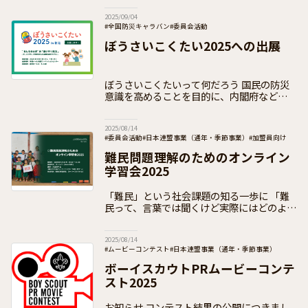
加盟団による募金活動を実施していきます。
2025/09/04
ユニセフ ハンド・イン・ハンド募金は、1
#全国防災キャラバン
#委員会活動
#日本連盟事業（通年・季節事業）
#加盟員向け
ぼうさいこくたい2025への出展
ぼうさいこくたいって何だろう 国民の防災
意識を高めることを目的に、内閣府などが主
催する国内最大級の防災イベントである「ぼ
うさいこくたい（防災推進国民大会）」。
2025/08/14
10回目を迎える2025年は
#委員会活動
#日本連盟事業（通年・季節事業）
#加盟員向け
難民問題理解のためのオンライン
学習会2025
「難民」という社会課題の知る一歩に 「難
民って、言葉では聞くけど実際にはどのよう
に困っているんだろう」「日本、そして世界
中にはどれくらいいるんだろう」「ボーイス
2025/08/14
カウトの衣料回収プロジェク
#ムービーコンテスト
#日本連盟事業（通年・季節事業）
#お知らせ
#加盟員向け
ボーイスカウトPRムービーコンテ
スト2025
お知らせ コンテスト結果の公開につきまし